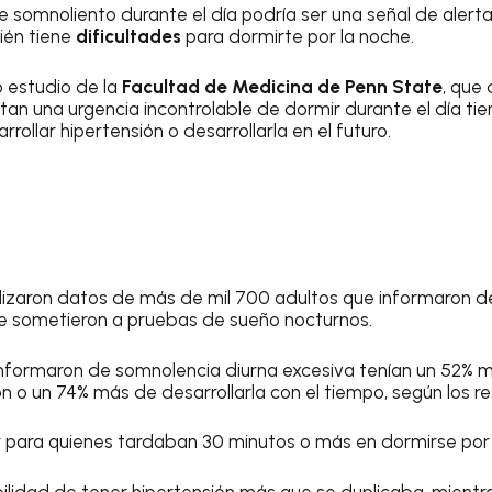
 somnoliento durante el día podría ser una señal de alerta
ién tiene
dificultades
para dormirte por la noche.
 estudio de la
Facultad de Medicina de Penn State
, que
an una urgencia incontrolable de dormir durante el día ti
rollar hipertensión o desarrollarla en el futuro.
lizaron datos de más de mil 700 adultos que informaron d
se sometieron a pruebas de sueño nocturnos.
informaron de somnolencia diurna excesiva tenían un 52% 
n o un 74% más de desarrollarla con el tiempo, según los re
r para quienes tardaban 30 minutos o más en dormirse por 
bilidad de tener hipertensión más que se duplicaba, mientra