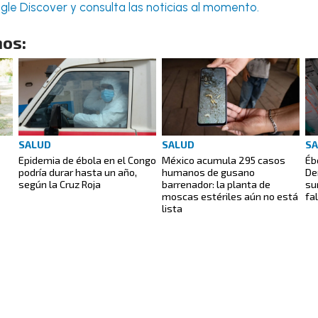
le Discover y consulta las noticias al momento.
os:
SALUD
SALUD
S
Epidemia de ébola en el Congo
México acumula 295 casos
Éb
podría durar hasta un año,
humanos de gusano
De
según la Cruz Roja
barrenador: la planta de
su
moscas estériles aún no está
fa
lista