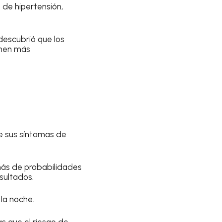
 de hipertensión,
 descubrió que los
enen más
e sus síntomas de
más de probabilidades
sultados.
la noche.
s que el riesgo de