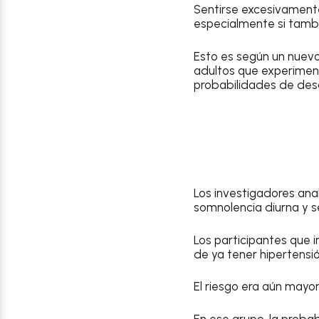
Sentirse excesivamente
especialmente si tamb
Esto es según un nuevo
adultos que experiment
probabilidades de desar
Los investigadores ana
somnolencia diurna y 
Los participantes que 
de ya tener hipertensió
El riesgo era aún mayo
En ese grupo, la proba