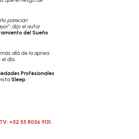
eño parecían
ayor
“, dijo el autor
atamiento del Sueño
 más allá de la apnea
el día.
iedades Profesionales
vista
Sleep
.
TV: +52 55 8056 9131.