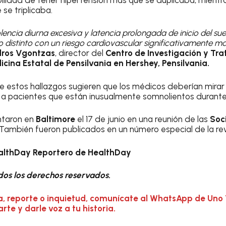
 se triplicaba.
encia diurna excesiva y latencia prolongada de inicio del su
 distinto con un riesgo cardiovascular significativamente m
dros Vgontzas
, director del
Centro de Investigación y Tr
cina Estatal de Pensilvania en Hershey, Pensilvania.
e estos hallazgos sugieren que los médicos deberían mirar
 a pacientes que están inusualmente somnolientos durante 
ntaron en
Baltimore
el 17 de junio en una reunión de las
Soc
 También fueron publicados en un número especial de la re
ealthDay Reportero de HealthDay
os los derechos reservados.
a, reporte o inquietud, comunícate al WhatsApp de Uno 
te y darle voz a tu historia.