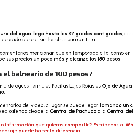
ura del agua llega hasta los 37 grados centígrados
, ide
decorado rocoso, similar al de una cantera
e comentarios mencionan que en temporada alta, como en l
be sus precios un poco más y alcanza los 150 pesos.
 el balneario de 100 pesos?
ario de aguas termales Pocitas Lajas Rojas es
Ojo de Agua 
go.
entarios del video, al lugar se puede llegar
tomando un ca
 sea saliendo desde la
Central de Pachuca
o la
Central de
 o información que quieras compartir? Escríbenos al W
mensaje puede hacer la diferencia.