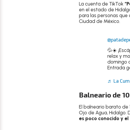
La cuenta de TikTok
“P
en el estado de Hidal
para las personas que 
Ciudad de México.
@patadepe
💦☀️ ¡Escá
relax y mo
domingo d
Entrada g
♬ La Cumb
Balneario de 1
El balneario barato de
Ojo de Agua, Hidalgo. D
es poco conocido y el