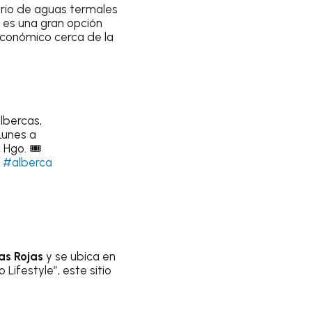
ario de aguas termales
 es una gran opción
económico cerca de la
albercas,
Lunes a
Hgo. 🎟️
#alberca
as Rojas
y se ubica en
Lifestyle”, este sitio