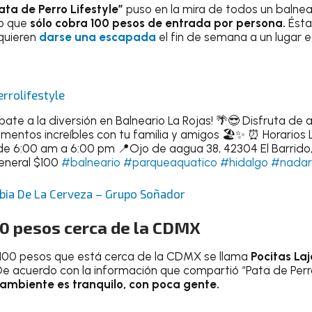
ata de Perro Lifestyle”
puso en la mira de todos un balne
go que
sólo cobra 100 pesos de entrada por persona.
Ésta
quieren
darse una escapada
el fin de semana a un lugar 
rrolifestyle
pate a la diversión en Balneario La Rojas! 🌴😎 Disfruta de 
mentos increíbles con tu familia y amigos 🏖️✨ ⏰ Horarios 
e 6:00 am a 6:00 pm 📍Ojo de aagua 38, 42304 El Barrido, 
eneral $100
#balneario
#parqueaquatico
#hidalgo
#nadar
ia De La Cerveza – Grupo Soñador
00 pesos cerca de la CDMX
 100 pesos que está cerca de la CDMX se llama
Pocitas Laj
e acuerdo con la información que compartió “Pata de Perro 
 ambiente es tranquilo, con poca gente.