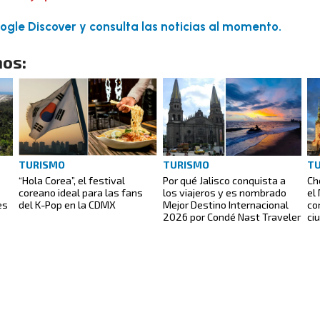
gle Discover y consulta las noticias al momento.
os:
TURISMO
TURISMO
T
“Hola Corea”, el festival
Por qué Jalisco conquista a
Ch
coreano ideal para las fans
los viajeros y es nombrado
el
es
del K-Pop en la CDMX
Mejor Destino Internacional
co
2026 por Condé Nast Traveler
ci