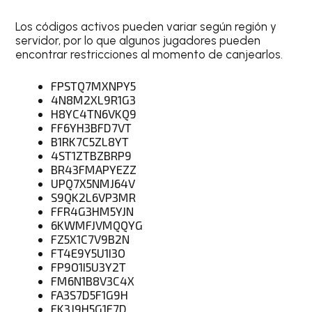
Los códigos activos pueden variar según región y
servidor, por lo que algunos jugadores pueden
encontrar restricciones al momento de canjearlos.
FPSTQ7MXNPY5
4N8M2XL9R1G3
H8YC4TN6VKQ9
FF6YH3BFD7VT
B1RK7C5ZL8YT
4ST1ZTBZBRP9
BR43FMAPYEZZ
UPQ7X5NMJ64V
S9QK2L6VP3MR
FFR4G3HM5YJN
6KWMFJVMQQYG
FZ5X1C7V9B2N
FT4E9Y5U1I3O
FP9O1I5U3Y2T
FM6N1B8V3C4X
FA3S7D5F1G9H
FK3J9H5G1F7D