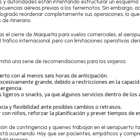
as y autoridades están intentando estructurar un esquema
ecuencias aéreas previas a los terremotos. Sin embargo, ad
logrado reordenar completamente sus operaciones, lo que
de itinerario.
as el cierre de Maiquetía para vuelos comerciales, el aerop
tráfico internacional, pero con limitaciones operativas der
mitió una serie de recomendaciones para los viajeros:
erto con al menos seis horas de anticipación.
excesivamente grande, debido a restricciones en la capacid
ergencia.
s ligeros o snacks, ya que algunos servicios dentro de lo
ia y flexibilidad ante posibles cambios o retrasos.
r con niños, reforzar la planificación y prever tiempos de 
ión de contingencia y quienes trabajan en el aeropuerto 
stá ocurriendo. Hay que ser pacientes, empáticos y compr
ñaló Herrera.