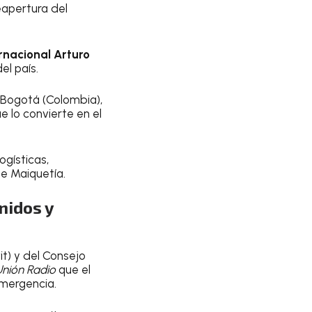
eapertura del
rnacional Arturo
el país.
 Bogotá (Colombia),
 lo convierte en el
ogísticas,
e Maiquetía.
nidos y
t) y del Consejo
Unión Radio
que el
emergencia.