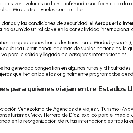
idades venezolanas no han confirmado una fecha para la r
al de Maiquetía a vuelos comerciales.
s daños y las condiciones de seguridad, el
Aeropuerto Inte
a
ha asumido un rol clave en la conectividad internacional d
tienen operaciones hacia destinos como Madrid (España),
epública Dominicana), además de vuelos nacionales, lo que
tivo para la salida y llegada de pasajeros internacionales.
s ha generado congestión en algunas rutas y dificultades l
ajeros que tenían boletos originalmente programados desd
s para quienes viajan entre Estados U
ociación Venezolana de Agencias de Viajes y Turismo (Avavi
onseturismo), Vicky Herrera de Díaz, explicó para el medio
ando en la reorganización de rutas internacionales tras la 