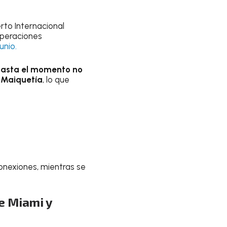
rto Internacional
operaciones
unio.
hasta el momento no
n Maiquetía
, lo que
conexiones, mientras se
e Miami y