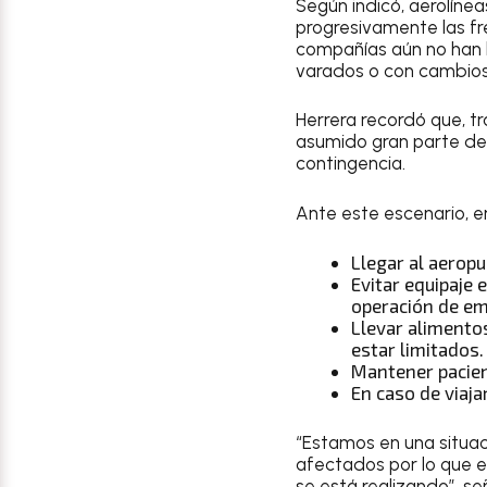
Según indicó, aerolíne
progresivamente las fr
compañías aún no han 
varados o con cambios 
Herrera recordó que, tr
asumido gran parte del 
contingencia.
Ante este escenario, e
Llegar al aeropu
Evitar equipaje 
operación de em
Llevar alimento
estar limitados.
Mantener pacienc
En caso de viaja
“Estamos en una situac
afectados por lo que e
se está realizando”, se