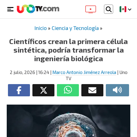
Inicio
»
Ciencia y Tecnología
»
Científicos crean la primera célula
sintética, podría transformar la
ingeniería biológica
2 julio, 2026
| 16:24
|
Marco Antonio Jiménez Arreola
| Uno
TV