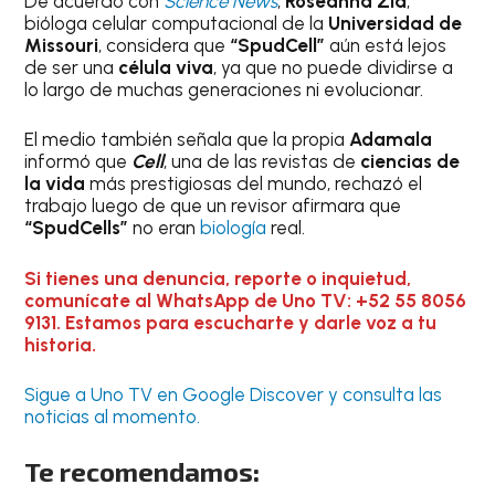
De acuerdo con
Science News
,
Roseanna Zia
,
bióloga celular computacional de la
Universidad de
Missouri
, considera que
“SpudCell”
aún está lejos
de ser una
célula viva
, ya que no puede dividirse a
lo largo de muchas generaciones ni evolucionar.
El medio también señala que la propia
Adamala
informó que
Cell
, una de las revistas de
ciencias de
la vida
más prestigiosas del mundo, rechazó el
trabajo luego de que un revisor afirmara que
“SpudCells”
no eran
biología
real.
Si tienes una denuncia, reporte o inquietud,
comunícate al WhatsApp de Uno TV: +52 55 8056
9131. Estamos para escucharte y darle voz a tu
historia.
Sigue a Uno TV en Google Discover y consulta las
noticias al momento.
Te recomendamos: