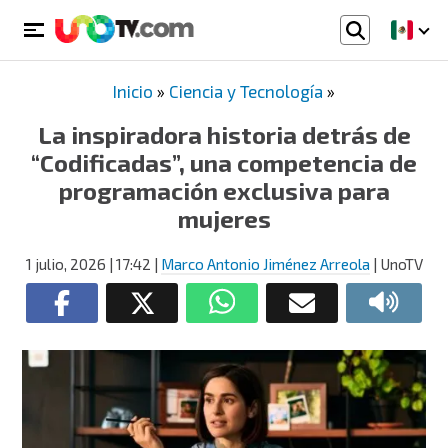
Inicio
»
Ciencia y Tecnología
»
La inspiradora historia detrás de
“Codificadas”, una competencia de
programación exclusiva para
mujeres
1 julio, 2026
| 17:42
|
Marco Antonio Jiménez Arreola
| UnoTV