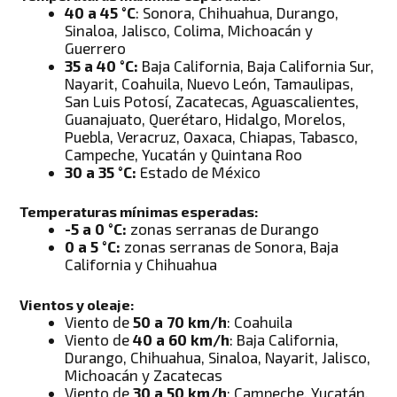
40 a 45 °C
: Sonora, Chihuahua, Durango,
Sinaloa, Jalisco, Colima, Michoacán y
Guerrero
35 a 40 °C:
Baja California, Baja California Sur,
Nayarit, Coahuila, Nuevo León, Tamaulipas,
San Luis Potosí, Zacatecas, Aguascalientes,
Guanajuato, Querétaro, Hidalgo, Morelos,
Puebla, Veracruz, Oaxaca, Chiapas, Tabasco,
Campeche, Yucatán y Quintana Roo
30 a 35 °C:
Estado de México
Temperaturas mínimas esperadas:
-5 a 0 °C:
zonas serranas de Durango
0 a 5 °C:
zonas serranas de Sonora, Baja
California y Chihuahua
Vientos y oleaje:
Viento de
50 a 70 km/h
: Coahuila
Viento de
40 a 60 km/h
: Baja California,
Durango, Chihuahua, Sinaloa, Nayarit, Jalisco,
Michoacán y Zacatecas
Viento de
30 a 50 km/h
: Campeche, Yucatán,