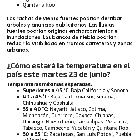
Quintana Roo
Las rachas de viento fuertes podrían derribar
árboles y anuncios publicitarios.
Las lluvias
fuertes podrían originar encharcamientos e
inundaciones. Los bancos de niebla podrían
reducir la visibilidad en tramos carreteros y zonas
urbanas.
¿Cómo estará la temperatura en el
país este martes 23 de junio?
Temperaturas máximas esperadas:
Superiores a 45 °C
: Baja California y Sonora
40 a 45 °C
: Baja California Sur, Sinaloa,
Chihuahua y Coahuila
35 a 40 °C:
Nayarit, Jalisco, Colima,
Michoacán, Guerrero, Oaxaca, Chiapas,
Durango, Nuevo León, Tamaulipas, Veracruz,
Tabasco, Campeche, Yucatán y Quintana Roo
30 a 35 °C:
Zacatecas, San Luis Potosí, Puebla
y Morelos