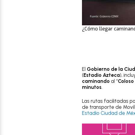
¿Cómo llegar caminando
El
Gobierno de la Ciu
(
Estadio Azteca
), inc
caminando
al “
Coloso
minutos
.
Las rutas facilitadas p
de transporte de Movili
Estadio Ciudad de Méx