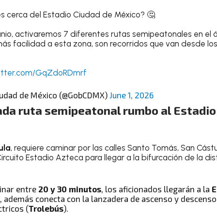
es cerca del Estadio Ciudad de México? 🤔
 junio, activaremos 7 diferentes rutas semipeatonales en el
ás facilidad a esta zona, son recorridos que van desde los 
witter.com/GqZdoRDmrf
Ciudad de México (@GobCDMX)
June 1, 2026
da ruta semipeatonal rumbo al Estadio
ula
, requiere caminar por las calles Santo Tomás, San Cást
ircuito Estadio Azteca para llegar a la bifurcación de la di
inar entre
20 y 30 minutos
, los aficionados llegarán a la
E
, además conecta con la lanzadera de ascenso y descenso 
tricos (
Trolebús
).