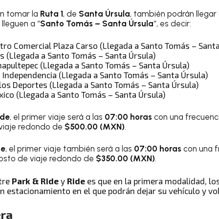
an tomar la
Ruta 1
, de
Santa Úrsula
, también podrán llegar 
lleguen a “
Santo Tomás – Santa Úrsula
“, es decir:
ntro Comercial Plaza Carso (Llegada a Santo Tomás – Santa
es (Llegada a Santo Tomás – Santa Úrsula)
apultepec (Llegada a Santo Tomás – Santa Úrsula)
la Independencia (Llegada a Santo Tomás – Santa Úrsula)
 los Deportes (Llegada a Santo Tomás – Santa Úrsula)
xico (Llegada a Santo Tomás – Santa Úrsula)
ide
, el primer viaje será a las
07:00 horas
con una frecuenci
viaje redondo de
$500.00 (MXN)
.
de
, el primer viaje también será a las
07:00 horas
con una f
costo de viaje redondo de
$350.00 (MXN)
.
ntre
Park & Ride
y
Ride
es que en la primera modalidad, lo
n estacionamiento en el que podrán dejar su vehículo y vol
era