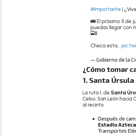
#Importante
| ¿Viv
🚌 El próximo 11 de
puedas llegar con m
🚍🚦
Checa esta…
pic.t
— Gobierno de la 
¿Cómo tomar ca
1. Santa Úrsula
La ruta 1, de
Santa Úrs
Celso, San León hacia C
al recinto.
Después de cam
Estadio Azteca
Transportes Eléc