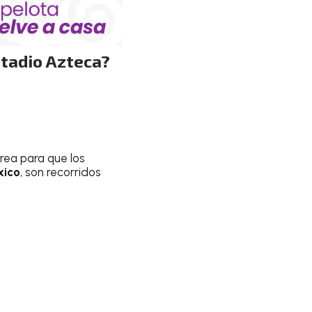
stadio Azteca?
área para que los
xico
, son recorridos