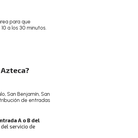
 área para que
10 a los 30 minutos.
 Azteca?
ulo, San Benjamín, San
stribución de entradas
ntrada A o B del
del servicio de