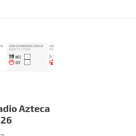
adio Azteca
026
ico