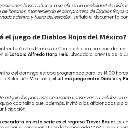
ganización busca ofrecer a su afición la posibilidad de disfr
 de horarios, manteniendo el compromiso de Diablos Rojos d
ionados dentro y fuera del estadio
”, señala el documento co
á el juego de Diablos Rojos del México?
” enfrentará a Los Piratas de Campeche en una serie de tres
en el
Estadio Alfredo Harp Helú
, ubicado al oriente de la 
entro del domingo estaba programado para las 14:00 horas.
e la Selección Mexicana,
el último juego entre Diablos y Pi
e adquiridos para este encuentro conservan su validez sin n
equipo capitalino que, además, invitó a los aficionados a pl
anticipación.
n escarlata en esta serie es el regreso Trevor Bauer
, pit
ara ganar el campeonato en la temporada 2024 y que, segú