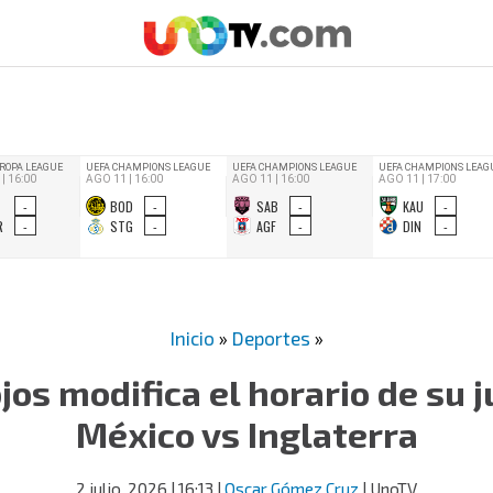
Inicio
»
Deportes
»
jos modifica el horario de su j
México vs Inglaterra
2 julio, 2026
| 16:13
|
Oscar Gómez Cruz
| UnoTV