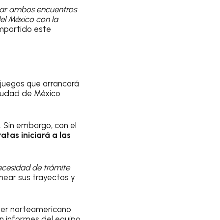
utar ambos encuentros
el México con la
mpartido este
 juegos que arrancará
Ciudad de México
 Sin embargo, con el
ratas iniciará a las
ecesidad de trámite
anear sus trayectos y
cher norteamericano
n informes del equipo