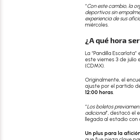
“
Con este cambio, la or
deportivos sin empalme
experiencia de sus afic
miércoles.
¿A qué hora ser
La “Pandilla Escarlata
este viernes 3 de julio 
(CDMX).
Originalmente, el encu
ajuste por el partido d
12:00 horas
.
“
Los boletos previament
adicional
”, destacó el 
llegada al estadio con 
Un plus para la afició
que fue pieza clave p