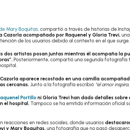
 de Mary Boquitas,
compartió a través de historias de Inst
a Cazorla acompañado por Raquenel y Gloria Trevi,
una 
tención de los usuarios debido al contexto en el que surge.
as dos artistas posan juntas mientras él acompaña la p
bras”.
Posteriormente, compartió una segunda fotografía
ospital.
Cazorla aparece recostado en una camilla acompañad
nas cercanas.
Junto a la fotografía escribió
“el amor inspir
aquenel Portillo
ni Gloria Trevi han dado detalles sobre 
 el hospital.
Tampoco se ha emitido información oficial s
 reacciones en redes sociales, donde usuarios
destacaron
evi y Mary Boquitas,
una fotografía que no pasó desaperc