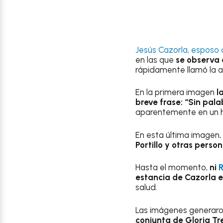
Jesús Cazorla, esposo
en las que
se observa 
rápidamente llamó la a
En la primera imagen
l
breve frase: “Sin pala
aparentemente en un h
En esta última imagen,
Portillo y otras perso
Hasta el momento,
ni
R
estancia de Cazorla en
salud.
Las imágenes generaron
conjunta de Gloria Tr