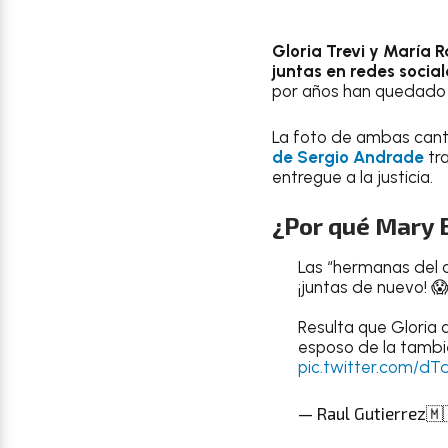
Gloria Trevi y
María Ra
juntas en redes socia
por años han quedado 
La foto de ambas cant
de Sergio Andrade
tra
entregue a la justicia.
¿Por qué Mary B
Las “hermanas del a
¡juntas de nuevo! 
Resulta que Gloria
esposo de la tambi
pic.twitter.com/d
— Raul Gutierrez🇲