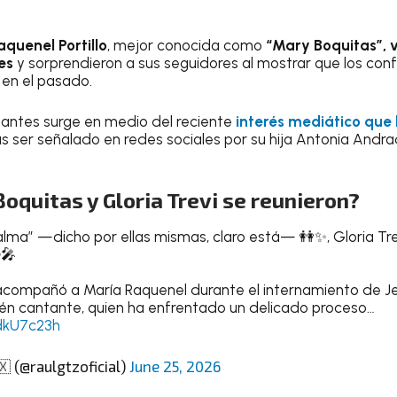
quenel Portillo
, mejor conocida como
“Mary Boquitas”, 
les
y sorprendieron a sus seguidores al mostrar que los conf
en el pasado.
antes surge en medio del reciente
interés mediático que
s ser señalado en redes sociales por su hija Antonia Andra
oquitas y Gloria Trevi se reunieron?
lma” —dicho por ellas mismas, claro está— 👭✨, Gloria Tre
🎤
 acompañó a María Raquenel durante el internamiento de Je
én cantante, quien ha enfrentado un delicado proceso…
TdkU7c23h
 (@raulgtzoficial)
June 25, 2026