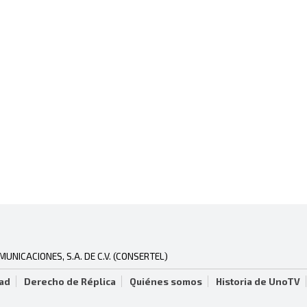
NICACIONES, S.A. DE C.V. (CONSERTEL)
dad
Derecho de Réplica
Quiénes somos
Historia de UnoTV