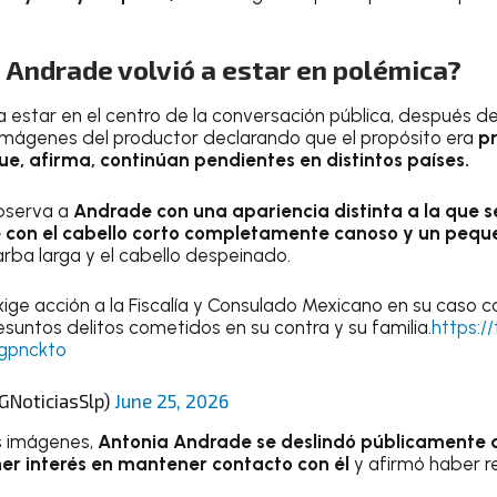
 Andrade volvió a estar en polémica?
 estar en el centro de la conversación pública, después de
mágenes del productor declarando que el propósito era
pr
ue, afirma, continúan pendientes en distintos países.
observa a
Andrade con una apariencia distinta a la que s
e con el cabello corto completamente canoso y un pequ
arba larga y el cabello despeinado.
ge acción a la Fiscalía y Consulado Mexicano en su caso c
esuntos delitos cometidos en su contra y su familia.
https:/
vgpnckto
GNoticiasSlp)
June 25, 2026
s imágenes,
Antonia Andrade se deslindó públicamente d
ner interés en mantener contacto con él
y afirmó haber 