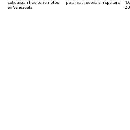
solidarizan tras terremotos
para mal; reseña sin spoilers
"D
en Venezuela
20