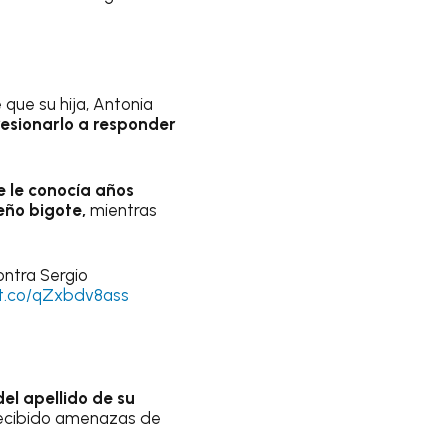
 que su hija, Antonia
esionarlo a responder
e le conocía años
eño bigote,
mientras
ontra Sergio
/t.co/qZxbdv8ass
el apellido de su
recibido amenazas de