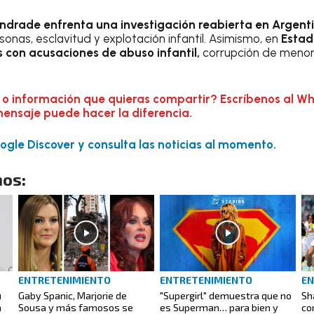
ndrade enfrenta una investigación reabierta en Argent
sonas, esclavitud y explotación infantil. Asimismo, en
Estad
 con acusaciones de abuso infantil,
corrupción de menore
 o información que quieras compartir? Escríbenos al W
mensaje puede hacer la diferencia.
gle Discover y consulta las noticias al momento.
os:
ENTRETENIMIENTO
ENTRETENIMIENTO
EN
u
Gaby Spanic, Marjorie de
"Supergirl" demuestra que no
Sh
a
Sousa y más famosos se
es Superman… para bien y
co