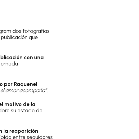
agram dos fotografías
publicación que
ublicación con una
 tomada
o por Raquenel
a, el amor acompaña”.
el motivo de la
obre su estado de
 la reaparición
ibida entre seguidores