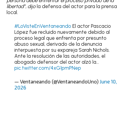
persona debe enfrentar el proceso privado de la
libertad”, dijo
la defensa del actor para la prensa
local.
#LoVisteEnVentaneando
El actor Pascacio
López fue recluido nuevamente debido al
proceso legal que enfrenta por presunto
abuso sexual, derivado de la denuncia
interpuesta por su expareja Sarah Nichols.
Ante la resolución de las autoridades, el
abogado defensor del actor alzó la…
pic.twitter.com/4xG1pmPNep
— Ventaneando (@VentaneandoUno)
June 10,
2026