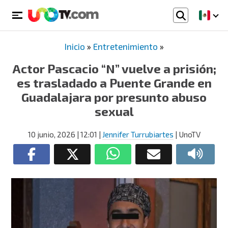
Inicio
»
Entretenimiento
»
Actor Pascacio “N” vuelve a prisión;
es trasladado a Puente Grande en
Guadalajara por presunto abuso
sexual
10 junio, 2026
| 12:01
|
Jennifer Turrubiartes
| UnoTV