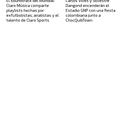
El soundtrack del Mundial:
Carlos Vives y Silvestre
Claro Música comparte
Dangond encenderán el
playlists hechas por
Estadio GNP con una fiesta
exfutbolistas, analistas y el
colombiana junto a
talento de Claro Sports
ChocQuibTown