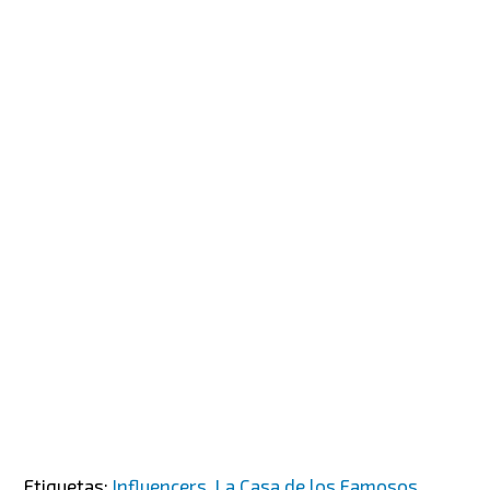
Etiquetas:
Influencers
,
La Casa de los Famosos