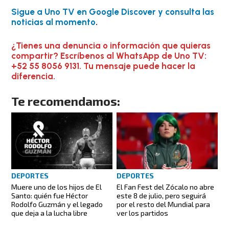
Sigue a Uno TV en Google Discover y consulta las
noticias al momento
.
¿Tienes una denuncia o información que quieras
compartir? Escríbenos al WhatsApp de Uno TV:
+52 55 8056 9131. Tu mensaje puede hacer la
diferencia.
Te recomendamos:
DEPORTES
DEPORTES
Muere uno de los hijos de El
El Fan Fest del Zócalo no abre
Santo: quién fue Héctor
este 8 de julio, pero seguirá
Rodolfo Guzmán y el legado
por el resto del Mundial para
que deja a la lucha libre
ver los partidos