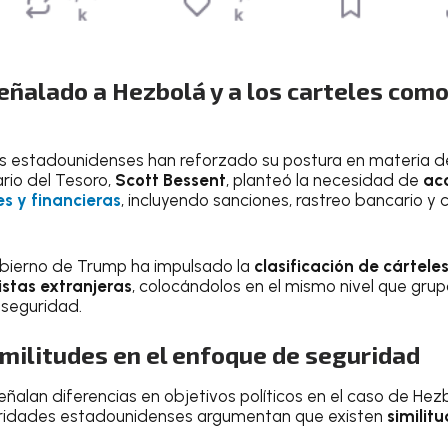
eñalado a Hezbolá y a los carteles com
ios estadounidenses han reforzado su postura en materia 
ario del Tesoro,
Scott Bessent
, planteó la necesidad de
ac
es y financieras
, incluyendo sanciones, rastreo bancario 
obierno de Trump ha impulsado la
clasificación de cártel
istas extranjeras
, colocándolos en el mismo nivel que gr
 seguridad.
imilitudes en el enfoque de seguridad
eñalan diferencias en objetivos políticos en el caso de He
utoridades estadounidenses argumentan que existen
similit