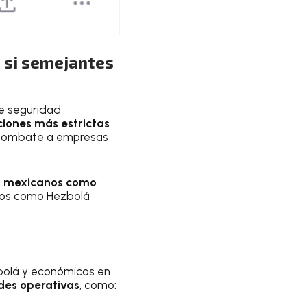
o si semejantes
de seguridad
ciones más estrictas
y combate a empresas
es mexicanos como
upos como Hezbolá
zbolá y económicos en
udes operativas
, como: