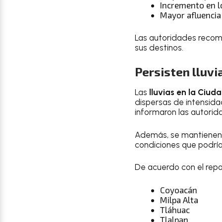
Incremento en l
Mayor afluencia
Las autoridades recom
sus destinos.
Persisten lluvi
Las
lluvias en la Ciud
dispersas de intensidad
informaron las autorida
Además, se mantienen
condiciones que podrían
De acuerdo con el repor
Coyoacán
Milpa Alta
Tláhuac
Tlalpan