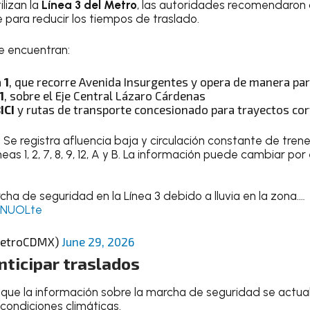
ilizan la
Línea 3 del Metro
, las autoridades recomendaron 
 para reducir los tiempos de traslado.
se encuentran:
 1
, que recorre Avenida Insurgentes y opera de manera para
1
, sobre el Eje Central Lázaro Cárdenas
ICI
y rutas de transporte concesionado para trayectos co
: Se registra afluencia baja y circulación constante de tren
neas 1, 2, 7, 8, 9, 12, A y B. La información puede cambiar p
a de seguridad en la Línea 3 debido a lluvia en la zona.…
1LNUOLte
etroCDMX)
June 29, 2026
ticipar traslados
 que la información sobre la marcha de seguridad se actu
ondiciones climáticas.