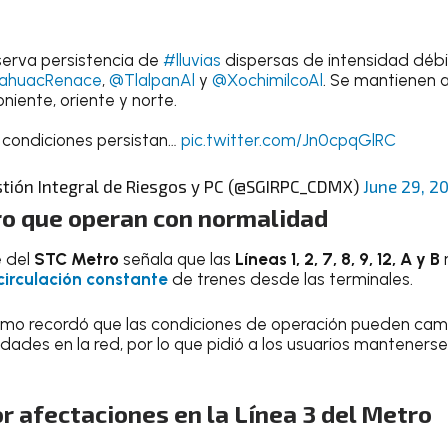
serva persistencia de
#lluvias
dispersas de intensidad débi
ahuacRenace
,
@TlalpanAl
y
@XochimilcoAl
. Se mantienen a
niente, oriente y norte.
 condiciones persistan…
pic.twitter.com/Jn0cpqGlRC
stión Integral de Riesgos y PC (@SGIRPC_CDMX)
June 29, 2
ro que operan con normalidad
e del
STC Metro
señala que las
Líneas 1, 2, 7, 8, 9, 12, A y B
circulación constante
de trenes desde las terminales.
ismo recordó que las condiciones de operación pueden cam
lidades en la red, por lo que pidió a los usuarios mantenerse
r afectaciones en la Línea 3 del Metro