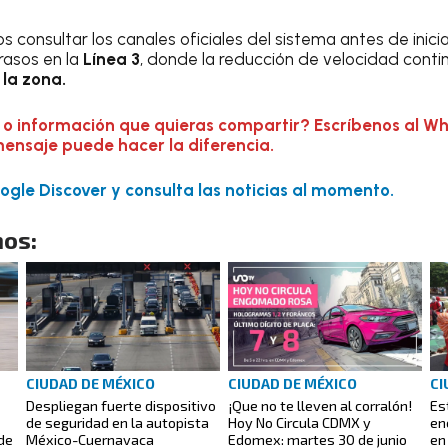
os consultar los canales oficiales del sistema antes de inici
rasos en la
Línea 3
, donde la reducción de velocidad conti
 la zona.
 o información que quieras compartir? Escríbenos al W
mensaje puede hacer la diferencia.
gle Discover y consulta las noticias al momento.
os:
CIUDAD DE MÉXICO
CIUDAD DE MÉXICO
CI
Despliegan fuerte dispositivo
¡Que no te lleven al corralón!
Es
de seguridad en la autopista
Hoy No Circula CDMX y
en
de
México-Cuernavaca
Edomex: martes 30 de junio
en