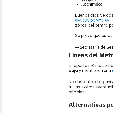
Xochimilco
Buenos días. Se ob
@AlcMilpaAlta
,
@Tl
zonas del centro, po
Se prevé que estas
— Secretaría de Ge
Líneas del Met
El reporte más recient
baja
y mantienen una
No obstante, el organ
lluvias u otras eventua
oficiales.
Alternativas po