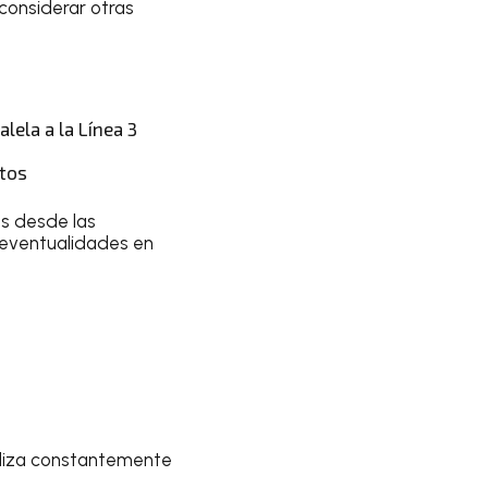
considerar otras
lela a la Línea 3
rtos
es desde las
or eventualidades en
aliza constantemente