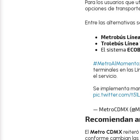
Para los usuarios que ut
opciones de transporte
Entre las alternativas 
Metrobús Línea
Trolebús Línea 
El sistema
ECOB
#MetroAlMomento
terminales en las Lí
el servicio.
Se implementa march
pic.twitter.com/t5
— MetroCDMX (@M
Recomiendan an
El
Metro CDMX
reiteró
conforme cambian las c