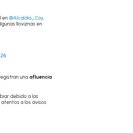
l en
@Alcaldia_Coy
,
lgunas lloviznas en
026
registran una
afluencia
biar debido a las
 atentos a los avisos