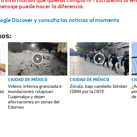
 o información que quieras compartir? Escríbenos al W
mensaje puede hacer la diferencia.
gle Discover y consulta las noticias al momento.
os:
CIUDAD DE MÉXICO
CIUDAD DE MÉXICO
CI
Videos: intensa granizada e
Zócalo, bajo candado: blindan
¿A
as
inundaciones colapsan
CDMX por la CNTE
pi
Cuajimalpa y dejan
de
afectaciones en zonas del
Edomex