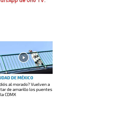
hatsApp de Uno TV:
UDAD DE MÉXICO
diós al morado? Vuelven a
ntar de amarillo los puentes
 la CDMX