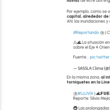
lluvias
de este domingo
Por ejemplo, como se o
capital, alrededor de
Ahí, las inundaciones 
#Reportando
⛈️ | C
⚠️🌊 La situación en
sobre el Eje 4 Orie
Fuente:…
pic.twitt
— SASSLA Clima (@
En la misma zona,
al i
torniquetes en la Lín
⛈️
#LLUVIA
| 🌊𝗙𝗨𝗘
Reporte: Silvia Mejía
🚇 Las prolongadas 