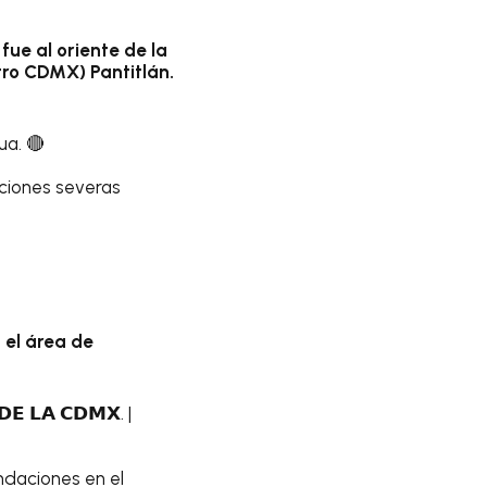
fue al oriente de la
tro CDMX) Pantitlán.
ua. 🔴
aciones severas
 el área de
𝗘 𝗟𝗔 𝗖𝗗𝗠𝗫. |
ndaciones en el