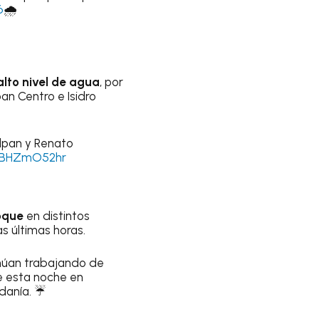
6
🌧️
alto nivel de agua
, por
an Centro e Isidro
lpan y Renato
/6BHZmO52hr
oque
en distintos
s últimas horas.
inúan trabajando de
e esta noche en
adanía. ☔