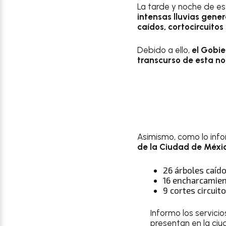
La tarde y noche de es
intensas lluvias gen
caídos, cortocircuitos
Debido a ello,
el Gobie
transcurso de esta n
Asimismo, como lo info
de la Ciudad de México
26 árboles caíd
16 encharcamie
9 cortes circuit
Informo los servici
presentan en la ciu