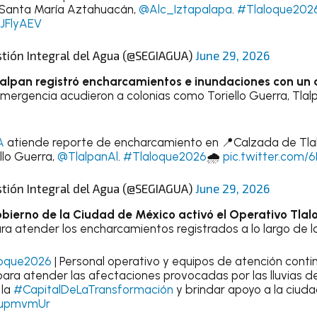
a Santa María Aztahuacán,
@Alc_Iztapalapa
.
#Tlaloque202
NJFlyAEV
stión Integral del Agua (@SEGIAGUA)
June 29, 2026
Tlalpan registró encharcamientos e inundaciones con un 
emergencia acudieron a colonias como Toriello Guerra, Tlalp
A
atiende reporte de encharcamiento en 📍Calzada de Tla
llo Guerra,
@TlalpanAl
.
#Tlaloque2026
🌧️
pic.twitter.com
stión Integral del Agua (@SEGIAGUA)
June 29, 2026
obierno de la Ciudad de México activó el Operativo Tlal
ara atender los encharcamientos registrados a lo largo de la
oque2026
| Personal operativo y equipos de atención cont
ara atender las afectaciones provocadas por las lluvias d
 la
#CapitalDeLaTransformación
y brindar apoyo a la ciud
rnupmvmUr