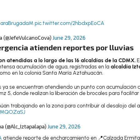
araBrugadaM
pic.twitter.com/2hbdxpEoCA
va (@JefeVulcanoCova)
June 29, 2026
rgencia atienden reportes por lluvias
n atendidas a lo largo de las 16 alcaldías de la CDMX.
E
ntensa acumulación de agua, registradas en la
alcaldía Iz
como en la colonia Santa María Aztahuacán.
 ya se encuentran atendiendo un punto con acumulación d
z 5, donde realizan la liberación de brocales para facilitar 
inúan trabajando en la zona para contribuir al desalojo del 
YycMQOZaSJ
pa (@Alc_Iztapalapa)
June 29, 2026
A
atiende reporte de encharcamiento en 📍Calzada Ermita