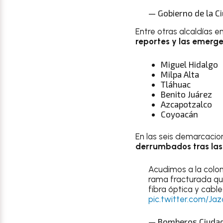
— Gobierno de la 
Entre otras alcaldías e
reportes y las emerge
Miguel Hidalgo
Milpa Alta
Tláhuac
Benito Juárez
Azcapotzalco
Coyoacán
En las seis demarcacio
derrumbados tras las
Acudimos a la colon
rama fracturada que
fibra óptica y cabl
pic.twitter.com/J
— Bomberos Ciudad