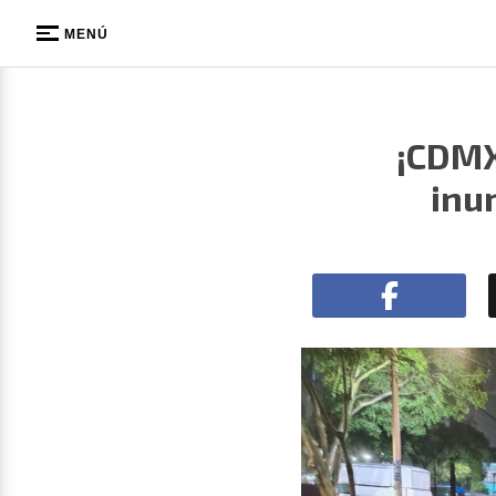
MENÚ
¡CDMX
inu