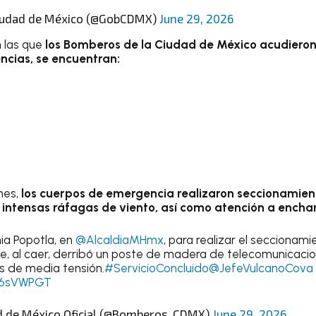
Ciudad de México (@GobCDMX)
June 29, 2026
n las que
los Bomberos de la Ciudad de México acudieron
ncias, se encuentran:
nes,
los cuerpos de emergencia realizaron seccionamien
 intensas ráfagas de viento, así como atención a encha
ia Popotla, en
@AlcaldiaMHmx
, para realizar el seccionami
, al caer, derribó un poste de madera de telecomunicacion
es de media tensión.
#ServicioConcluido
@JefeVulcanoCova
az6sVWPGT
 de México Oficial (@Bomberos_CDMX)
June 29, 2026