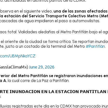
, distribuidas en distintos puntos de la CDMX.
bserva en el siguiente video,
una de las zonas afectadas 
 la estación del Servicio Transporte Colectivo Metro (Me
y cascadas de agua impidieron el paso a automovilistas.
aos total: Vialidades aledañas al Metro Pantitlán bajo el ag
 el oriente de la ciudad se torna crítica. Se reportan inund
nte, justo a un costado de la terminal del Metro
#Pantitlán
.
er.com/UBMpNkaYCZ
SasslaClimaMx)
June 29, 2026
nterior del Metro Pantitlán se registraron inundaciones en
ea A
, la cual corre de La Paz a Pantitlán.
𝗧𝗘 𝗜𝗡𝗨𝗡𝗗𝗔𝗖𝗜𝗢𝗡 𝗘𝗡 𝗟𝗔 𝗘𝗦𝗧𝗔𝗖𝗜𝗢𝗡 𝗣𝗔𝗡𝗧𝗜𝗧𝗟𝗔𝗡 
.
lluvias registradas este día en la CDMX han provocado inu