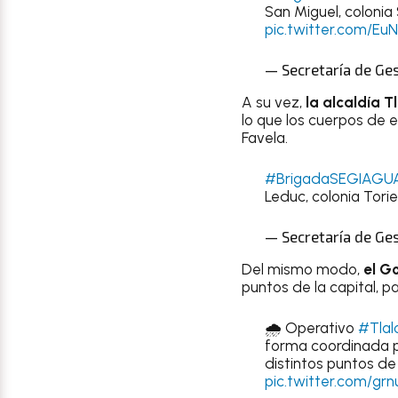
San Miguel, coloni
pic.twitter.com/Eu
— Secretaría de Ge
A su vez,
la alcaldía 
lo que los cuerpos de 
Favela.
#BrigadaSEGIAGU
Leduc, colonia Torie
— Secretaría de Ge
Del mismo modo,
el G
puntos de la capital, p
🌧️ Operativo
#Tlal
forma coordinada p
distintos puntos de
pic.twitter.com/g