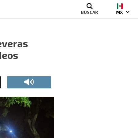
BUSCAR
MX
everas
deos