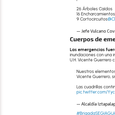
26 Árboles Caídos
16 Encharcamientos
9 Cortocircuitos
@Cl
— Jefe Vulcano Co
Cuerpos de eme
Las emergencias fuero
inundaciones con una i
U.H. Vicente Guerrero 
Nuestros elementos
Vicente Guerrero, sm
Las cuadrillas cont
pic.twitter.com/
— Alcaldía Iztapala
#BrigadaSEGIAGU