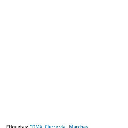
Etiquetas:
CDMX
,
Cierre vial
,
Marchas