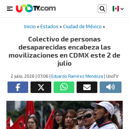
Inicio
»
Estados
»
Ciudad de México
»
Colectivo de personas
desaparecidas encabeza las
movilizaciones en CDMX este 2 de
julio
2 julio, 2026
| 07:06
|
Eduardo Ramírez Mendoza
| UnoTV