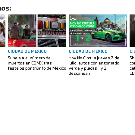
os:
CIUDAD DE MÉXICO
CIUDAD DE MÉXICO
CI
Sube a 4 el número de
Hoy No Circula jueves 2 de
Sh
muertos en CDMX tras
julio: autos con engomado
co
festejos por triunfo de México
verde y placas 1 y 2
ce
descansan
C