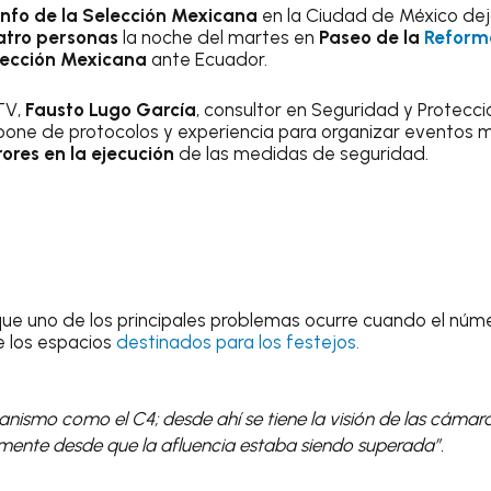
iunfo de la Selección Mexicana
en la Ciudad de México de
atro personas
la noche del martes en
Paseo de la
Reform
lección Mexicana
ante Ecuador.
TV,
Fausto Lugo García
, consultor en Seguridad y Protecció
pone de protocolos y experiencia para organizar eventos 
rores en la ejecución
de las medidas de seguridad.
ó que uno de los principales problemas ocurre cuando el núm
e los espacios
destinados para los festejos.
ismo como el C4; desde ahí se tiene la visión de las cámara
mente desde que la afluencia estaba siendo superada”.