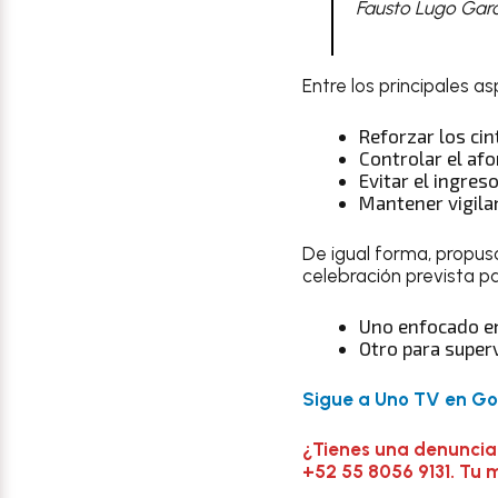
Fausto Lugo Garcí
Entre los principales a
Reforzar los ci
Controlar el afo
Evitar el ingres
Mantener vigila
De igual forma, propu
celebración prevista pa
Uno enfocado en 
Otro para superv
Sigue a Uno TV en Goo
¿Tienes una denuncia
+52 55 8056 9131. Tu 