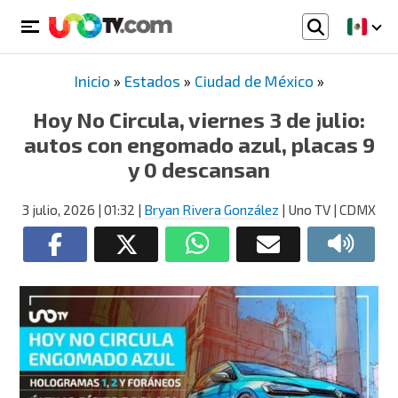
Inicio
»
Estados
»
Ciudad de México
»
Hoy No Circula, viernes 3 de julio:
autos con engomado azul, placas 9
y 0 descansan
3 julio, 2026
| 01:32
|
Bryan Rivera González
| Uno TV | CDMX