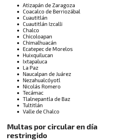
Atizapán de Zaragoza
Coacalco de Berriozábal
Cuautitlán
Cuautitlán Izcalli
Chalco
Chicoloapan
Chimalhuacán
Ecatepec de Morelos
Huixquilucan
Ixtapaluca
La Paz
Naucalpan de Juárez
Nezahualcóyotl
Nicolás Romero
Tecámac
Tlalnepantla de Baz
Tultitlán
Valle de Chalco
Multas por circular en día
restringido