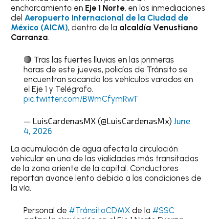
encharcamiento en
Eje 1 Norte
, en las inmediaciones
del
Aeropuerto Internacional de la Ciudad de
México (AICM)
, dentro de la
alcaldía
Venustiano
Carranza
.
🔴 Tras las fuertes lluvias en las primeras
horas de este jueves, policías de Tránsito se
encuentran sacando los vehículos varados en
el Eje 1 y Telégrafo.
pic.twitter.com/BWmCfymRwT
— LuisCardenasMX (@LuisCardenasMx)
June
4, 2026
La acumulación de agua afecta la circulación
vehicular en una de las vialidades más transitadas
de la zona oriente de la capital. Conductores
reportan avance lento debido a las condiciones de
la vía.
Personal de
#TránsitoCDMX
de la
#SSC