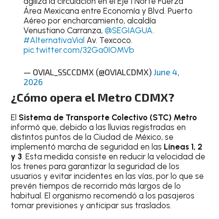
agiliza la circulación en el Eje 1 Norte Fuerza
Área Mexicana entre Economía y Blvd. Puerto
Aéreo por encharcamiento, alcaldía
Venustiano Carranza,
@SEGIAGUA
.
#AlternativaVial
Av. Texcoco.
pic.twitter.com/32Ga0IOMVb
— OVIAL_SSCCDMX (@OVIALCDMX)
June 4,
2026
¿Cómo opera el Metro CDMX?
El
Sistema de Transporte Colectivo (STC) Metro
informó que, debido a las lluvias registradas en
distintos puntos de la Ciudad de México, se
implementó marcha de seguridad en las
Líneas 1, 2
y 3
. Esta medida consiste en reducir la velocidad de
los trenes para garantizar la seguridad de los
usuarios y evitar incidentes en las vías, por lo que se
prevén tiempos de recorrido más largos de lo
habitual. El organismo recomendó a los pasajeros
tomar previsiones y anticipar sus traslados.