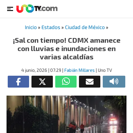
Inicio
»
Estados
»
Ciudad de México
»
¡Sal con tiempo! CDMX amanece
con lluvias e inundaciones en
varias alcaldías
4 junio, 2026
| 07:29
|
Fabián Millares
| Uno TV