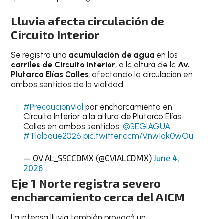
Lluvia afecta circulación de
Circuito Interior
Se registra una
acumulación de agua
en los
carriles de Circuito Interior
, a la altura de la
Av.
Plutarco Elías Calles
, afectando la circulación en
ambos sentidos de la vialidad.
#PrecauciónVial
por encharcamiento en
Circuito Interior a la altura de Plutarco Elías
Calles en ambos sentidos.
@SEGIAGUA
#Tlaloque2026
pic.twitter.com/Vnw1qk0wOu
— OVIAL_SSCCDMX (@OVIALCDMX)
June 4,
2026
Eje 1 Norte registra severo
encharcamiento cerca del AICM
La intensa lluvia también provocó un