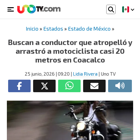
Inicio
»
Estados
»
Estado de México
»
Buscan a conductor que atropelló y
arrastró a motociclista casi 20
metros en Coacalco
25 junio, 2026
| 09:20
|
Lidia Rivera
| Uno TV