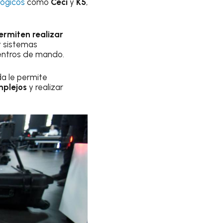
lógicos
como
Ceci
y
K5
,
ermiten realizar
 sistemas
centros de mando.
a le permite
mplejos
y realizar