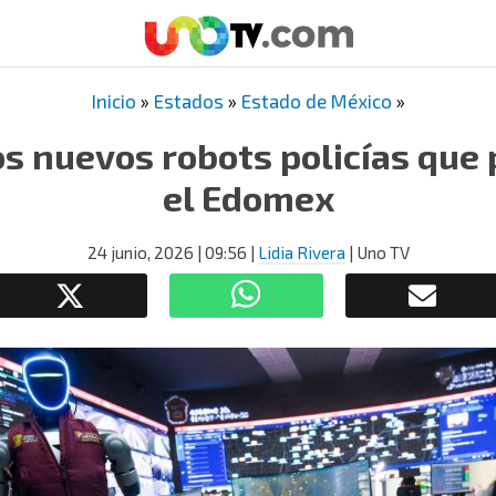
Inicio
»
Estados
»
Estado de México
»
los nuevos robots policías que
el Edomex
24 junio, 2026
| 09:56
|
Lidia Rivera
| Uno TV