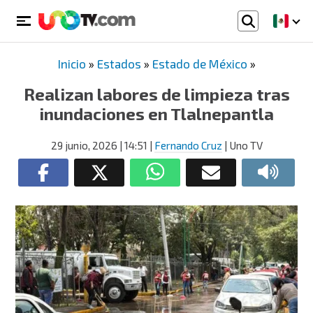
Inicio
»
Estados
»
Estado de México
»
Realizan labores de limpieza tras
inundaciones en Tlalnepantla
29 junio, 2026
| 14:51
|
Fernando Cruz
| Uno TV