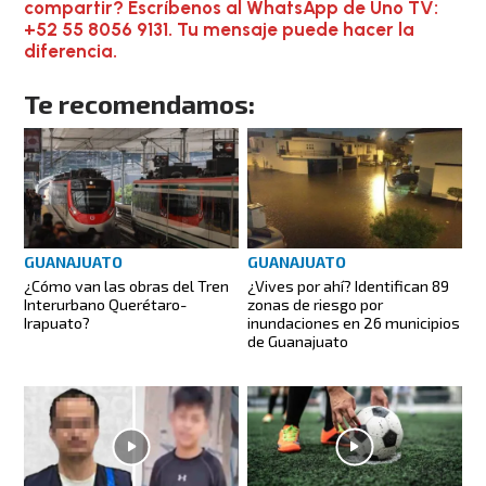
compartir? Escríbenos al WhatsApp de Uno TV:
+52 55 8056 9131. Tu mensaje puede hacer la
diferencia.
Te recomendamos:
GUANAJUATO
GUANAJUATO
¿Cómo van las obras del Tren
¿Vives por ahí? Identifican 89
Interurbano Querétaro-
zonas de riesgo por
Irapuato?
inundaciones en 26 municipios
de Guanajuato