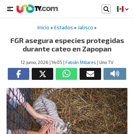
Inicio
»
Estados
»
Jalisco
»
FGR asegura especies protegidas
durante cateo en Zapopan
12 junio, 2026
| 14:05
|
Fabián Millares
| Uno TV