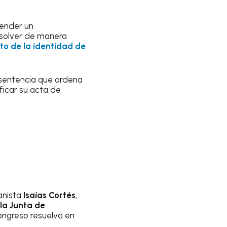
tender un
resolver de manera
to de la identidad de
 sentencia que ordena
icar su acta de
anista
Isaías Cortés
,
 la Junta de
ongreso resuelva en