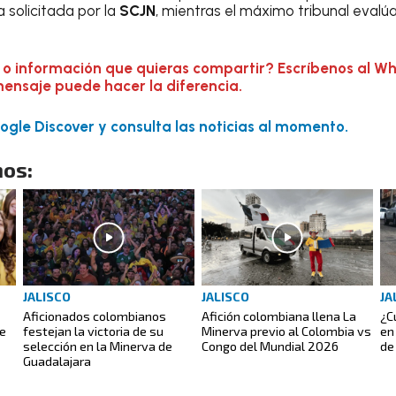
solicitada por la
SCJN
, mientras el máximo tribunal evalú
 o información que quieras compartir? Escríbenos al W
mensaje puede hacer la diferencia.
gle Discover y consulta las noticias al momento.
os:
JALISCO
JALISCO
JA
Aficionados colombianos
Afición colombiana llena La
¿C
de
festejan la victoria de su
Minerva previo al Colombia vs
en 
selección en la Minerva de
Congo del Mundial 2026
de
Guadalajara