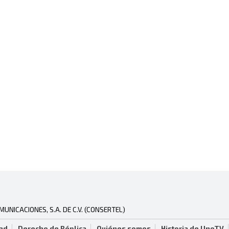
NICACIONES, S.A. DE C.V. (CONSERTEL)
dad
Derecho de Réplica
Quiénes somos
Historia de UnoTV