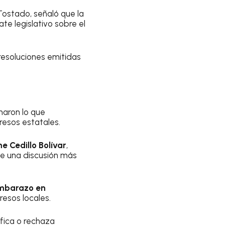
 Tostado, señaló que la
e legislativo sobre el
resoluciones emitidas
naron lo que
resos estatales.
e Cedillo Bolívar
,
de una discusión más
mbarazo en
esos locales.
fica o rechaza