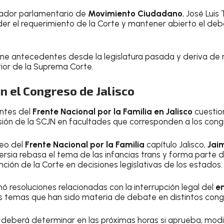
inador parlamentario de
Movimiento Ciudadano
, José Luis
r el requerimiento de la Corte y mantener abierto el debat
iene antecedentes desde la legislatura pasada y deriva de 
rior de la Suprema Corte.
n el Congreso de Jalisco
antes del
Frente Nacional por la Familia en Jalisco
cuestio
sión de la SCJN en facultades que corresponden a los cong
deo del
Frente Nacional por la Familia
capítulo Jalisco,
Jaim
ersia rebasa el tema de las infancias trans y forma parte 
nción de la Corte en decisiones legislativas de los estados.
resoluciones relacionadas con la interrupción legal del
e
s temas que han sido materia de debate en distintos congr
deberá determinar en las próximas horas si aprueba, modi