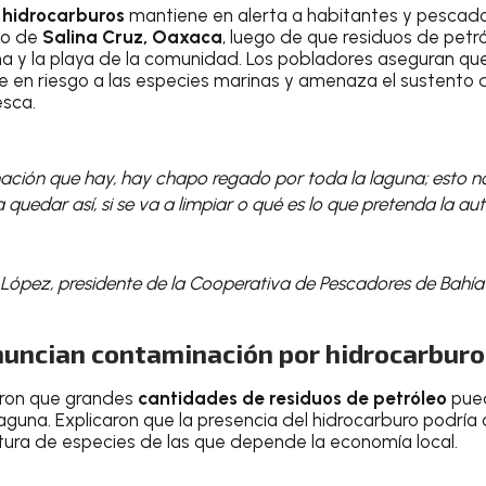
 hidrocarburos
mantiene en alerta a habitantes y pescad
pio de
Salina Cruz, Oaxaca
, luego de que residuos de petr
a y la playa de la comunidad. Los pobladores aseguran que
 en riesgo a las especies marinas y amenaza el sustento d
sca.
ación que hay, hay chapo regado por toda la laguna; esto n
 a quedar así, si se va a limpiar o qué es lo que pretenda la 
 López, presidente de la Cooperativa de Pescadores de Bahía
uncian contaminación por hidrocarburo
aron que grandes
cantidades de residuos de petróleo
pued
laguna. Explicaron que la presencia del hidrocarburo podría
ptura de especies de las que depende la economía local.