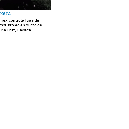
AXACA
mex controla fuga de
mbustóleo en ducto de
lina Cruz, Oaxaca