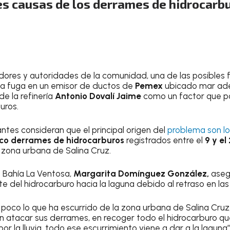
es causas de los derrames de hidrocarb
ores y autoridades de la comunidad, una de las posibles 
na fuga en un emisor de ductos de
Pemex
ubicado mar ade
e la refinería
Antonio Dovalí Jaime
como un factor que pod
uros.
ntes consideran que el principal origen del
problema son lo
nco derrames de hidrocarburos
registrados entre el
9 y el
zona urbana de Salina Cruz.
 Bahía La Ventosa,
Margarita Domínguez González,
asegu
e del hidrocarburo hacia la laguna debido al retraso en las
poco lo que ha escurrido de la zona urbana de Salina Cruz,
n atacar sus derrames, en recoger todo el hidrocarburo q
 la lluvia, todo ese escurrimiento viene a dar a la laguna”