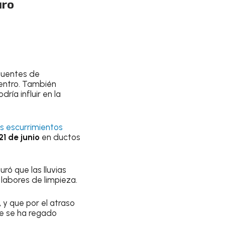
uro
fuentes de
ntro. También
ría influir en la
s escurrimientos
 21 de junio
en ductos
ró que las lluvias
 labores de limpieza.
 y que por el atraso
ue se ha regado
.