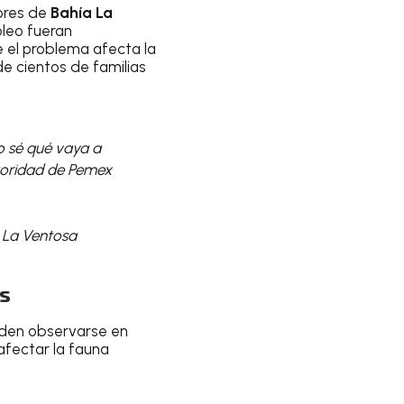
ores de
Bahía La
óleo fueran
 el problema afecta la
e cientos de familias
o sé qué vaya a
autoridad de Pemex
 La Ventosa
s
en observarse en
 afectar la fauna