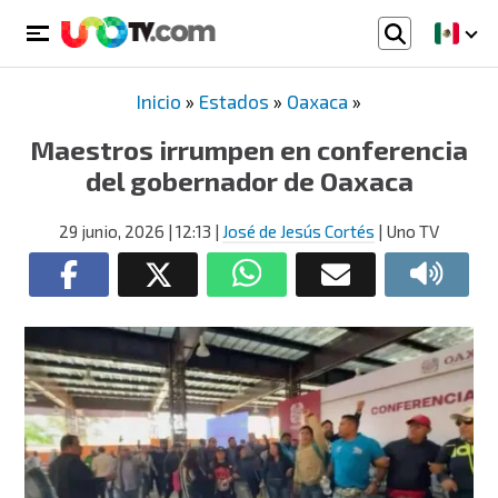
Inicio
»
Estados
»
Oaxaca
»
Maestros irrumpen en conferencia
del gobernador de Oaxaca
29 junio, 2026
| 12:13
|
José de Jesús Cortés
| Uno TV