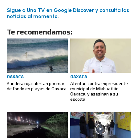
Sigue a Uno TV en Google Discover y consulta las
noticias al momento
.
Te recomendamos:
OAXACA
OAXACA
Atentan contra expresidente
Bandera roja: alertan por mar
municipal de Miahuatlán,
de fondo en playas de Oaxaca
Oaxaca, y asesinan a su
escolta