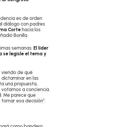
endencia es de orden
al diálogo con padres
ma Corte
hacia los
adió Bonilla.
róximas semanas.
El líder
se legisle el tema y
o viendo de qué
 dictaminar en las
nta una propuesta,
ue votamos a conciencia.
ad. Me parece que
a tomar esa decisión”.
tomará como bandera