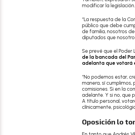
modificar la legislación.
“La respuesta de la Cor
público que debe cumpl
de familia, nosotros de
diputados que nosotros
Se prevé que el Poder L
de la bancada del Par
adelanta que votará 
“No podemos estar, cre
manera, sí cumplimos, 
comisiones. Si en la co
adelante. Y si no, que 
A título personal, vota
clínicamente, psicológi
Oposición lo to
En tanto que Andrés Vi