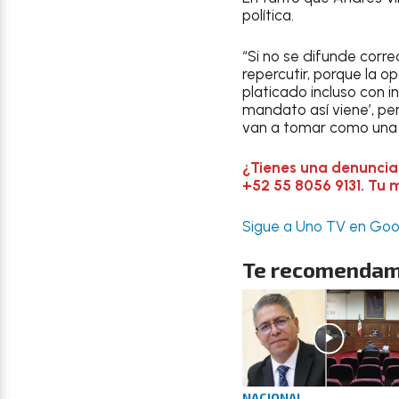
política.
“Si no se difunde corre
repercutir, porque la 
platicado incluso con i
mandato así viene’, per
van a tomar como una b
¿Tienes una denuncia
+52 55 8056 9131. Tu 
Sigue a Uno TV en Goog
Te recomendam
NACIONAL