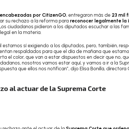
encabezadas por CitizenGO
, entregaron más de
23 mil 
ar su rechazo a la reforma para
reconocer legalmente la 
 Los ciudadanos pidieron a los diputados escuchar a las fami
legal en la materia.
il estamos sí exigiendo a los diputados, pero, también, re
sientan respaldados para que el día de mañana que estam
rta el color, que van a estar dispuestos en decir que no, qu
udadanos, nosotros vamos estar aquí, y vamos a ir a la Su
puesta que ellos nos notifican”, dijo Elisa Bonilla, directo
zo al actuar de la Suprema Corte
 rechazo ante el actuar de la
Suprema Corte que ordena