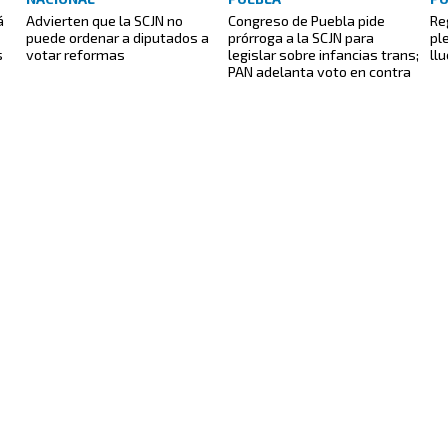
á
Advierten que la SCJN no
Congreso de Puebla pide
Re
puede ordenar a diputados a
prórroga a la SCJN para
pl
s
votar reformas
legislar sobre infancias trans;
ll
PAN adelanta voto en contra