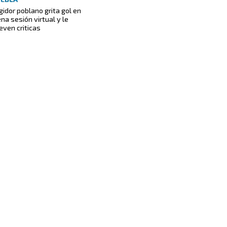
gidor poblano grita gol en
ena sesión virtual y le
ueven criticas