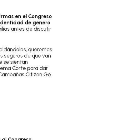
firmas en el Congreso
identidad de género
lias antes de discutir
spaldándolos, queremos
os seguros de que van
e se sientan
prema Corte para dar
ra Campañas Citizen Go
 al Congreso