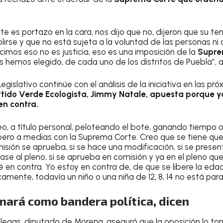
te es portazo en la cara, nos dijo que no, dijeron que su t
irse y que no está sujeta a la voluntad de las personas ni 
cimos eso no es justicia, eso es una imposición de la
Supre
 hemos elegido, de cada uno de los distritos de Puebla”, añ
egislativo continúe con el análisis de la iniciativa en las p
tido Verde Ecologista, Jimmy Natale, apuesta porque ya 
en contra.
o, a título personal, peloteando el bote, ganando tiempo 
pero a medias con la Suprema Corte. Creo que se tiene que
misión se aprueba, si se hace una modificación, si se prese
pase al pleno, si se aprueba en comisión y ya en el pleno q
ré en contra. Yo estoy en contra de, de que se libere la ed
camente, todavía un niño o una niña de 12, 8, 14 no está par
mará como bandera política, dicen
llegas, diputado de Morena, aseguró que la oposición lo 