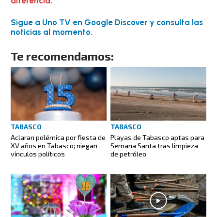
diferencia.
Sigue a Uno TV en Google Discover y consulta las
noticias al momento.
Te recomendamos:
TABASCO
TABASCO
Aclaran polémica por fiesta de
Playas de Tabasco aptas para
XV años en Tabasco; niegan
Semana Santa tras limpieza
vínculos políticos
de petróleo