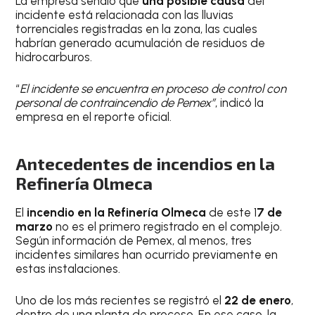
La empresa señaló que
una posible causa
del
incidente está relacionada con las lluvias
torrenciales registradas en la zona, las cuales
habrían generado acumulación de residuos de
hidrocarburos.
“
El incidente se encuentra en proceso de control con
personal de contraincendio de Pemex”
, indicó la
empresa en el reporte oficial.
Antecedentes de incendios en la
Refinería Olmeca
El
incendio en la Refinería Olmeca
de este 1
7 de
marzo
no es el primero registrado en el complejo.
Según información de Pemex, al menos, tres
incidentes similares han ocurrido previamente en
estas instalaciones.
Uno de los más recientes se registró el
22 de enero
,
dentro de una planta de proceso. En ese caso, la