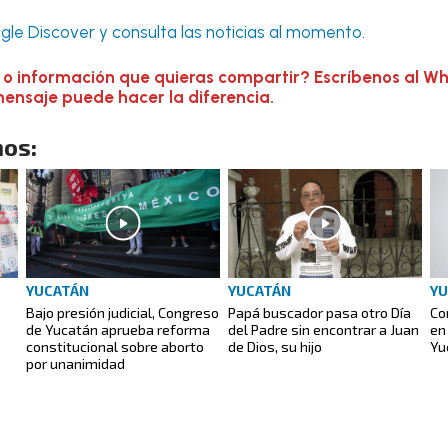
le Discover y consulta las noticias al momento.
 o información que quieras compartir? Escríbenos al W
mensaje puede hacer la diferencia.
os:
YUCATÁN
YUCATÁN
YU
Bajo presión judicial, Congreso
Papá buscador pasa otro Día
Co
de Yucatán aprueba reforma
del Padre sin encontrar a Juan
en
constitucional sobre aborto
de Dios, su hijo
Yu
por unanimidad