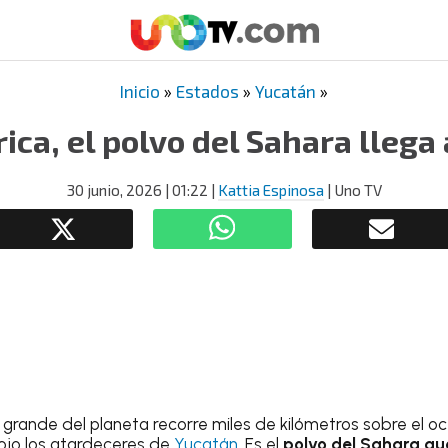
Inicio
»
Estados
»
Yucatán
»
ica, el polvo del Sahara llega
30 junio, 2026
| 01:22
|
Kattia Espinosa
| Uno TV
 grande del planeta recorre miles de kilómetros sobre el o
ojo los atardeceres de
Yucatán
. Es el
polvo del Sahara que