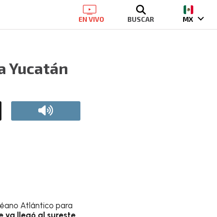
EN VIVO
BUSCAR
MX
 a Yucatán
céano Atlántico para
 ya llegó al sureste