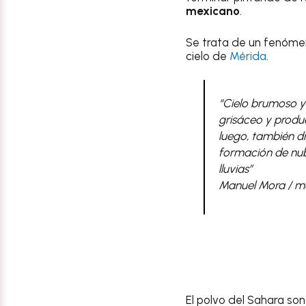
mexicano
.
Se trata de un fenóm
cielo de
Mérida
.
“Cielo brumoso y
grisáceo y produ
luego, también di
formación de nub
lluvias”
Manuel Mora / m
El polvo del Sahara so