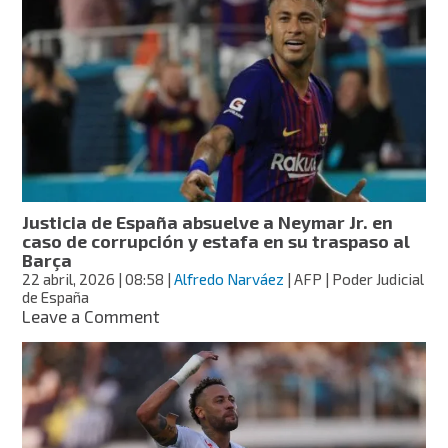
denuncia
a
Neymar
por
agresión
durante
entrenamiento
del
Santos
FC
Justicia de España absuelve a Neymar Jr. en
caso de corrupción y estafa en su traspaso al
Barça
22 abril, 2026
| 08:58
|
Alfredo Narváez
| AFP | Poder Judicial
de España
on
Leave a Comment
Justicia
de
España
absuelve
a
Neymar