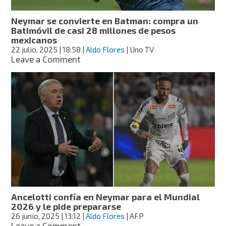
más
de
Neymar se convierte en Batman: compra un
mil
Batimóvil de casi 28 millones de pesos
200
mexicanos
millones
22 julio, 2025
| 18:58
|
Aldo Flores
| Uno TV
de
on
Leave a Comment
pesos
Neymar
mexicanos
se
convierte
en
Batman:
compra
un
Batimóvil
de
casi
28
millones
de
Ancelotti confía en Neymar para el Mundial
pesos
2026 y le pide prepararse
mexicanos
26 junio, 2025
| 13:12
|
Aldo Flores
| AFP
on
Leave a Comment