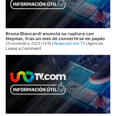
2024
Bruna Biancardi anuncia su ruptura con
Neymar, tras un mes de convertirse en papás
29 noviembre, 2023
| 14:16
|
Redacción Uno TV
| Agencias
on
Leave a Comment
Bruna
Biancardi
anuncia
su
ruptura
con
Neymar,
tras
un
mes
de
convertirse
en