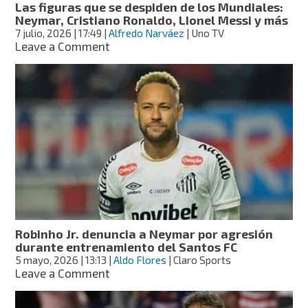
Las figuras que se despiden de los Mundiales:
Neymar, Cristiano Ronaldo, Lionel Messi y más
7 julio, 2026
| 17:49
|
Alfredo Narváez
| Uno TV
on
Leave a Comment
Las
figuras
que
se
despiden
de
los
Mundiales:
Neymar,
Cristiano
Ronaldo,
Lionel
Messi
Robinho Jr. denuncia a Neymar por agresión
y
durante entrenamiento del Santos FC
más
5 mayo, 2026
| 13:13
|
Aldo Flores
| Claro Sports
on
Leave a Comment
Robinho
Jr.