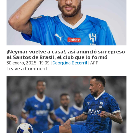
Santos
hasta
finales
de
2025
y
promete
cerrar
¡Neymar vuelve a casa!, así anunció su regreso
su
al Santos de Brasil, el club que lo formó
historia
30 enero, 2025
| 19:09
|
Georgina Becerril
| AFP
donde
on
Leave a Comment
comenzó
¡Neymar
vuelve
a
casa!,
así
anunció
su
regreso
al
Santos