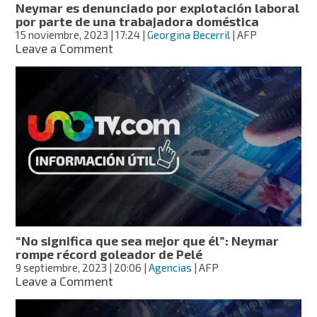
Neymar es denunciado por explotación laboral
papás
por parte de una trabajadora doméstica
15 noviembre, 2023
| 17:24
|
Georgina Becerril
| AFP
on
Leave a Comment
Neymar
es
denunciado
por
explotación
laboral
por
parte
de
una
trabajadora
doméstica
“No significa que sea mejor que él”: Neymar
rompe récord goleador de Pelé
9 septiembre, 2023
| 20:06
|
Agencias
| AFP
on
Leave a Comment
“No
significa