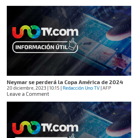
¿A
Neymar
le
robaron
un
anillo
en
pleno
estadio?
Neymar se perderá la Copa América de 2024
20 diciembre, 2023
| 10:15
|
Redacción Uno TV
| AFP
on
Leave a Comment
Neymar
se
perderá
la
Copa
América
de