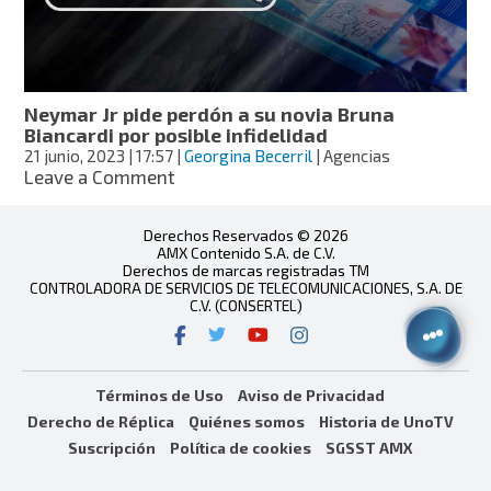
así
lo
anunciaron
Neymar Jr pide perdón a su novia Bruna
Biancardi por posible infidelidad
21 junio, 2023
| 17:57
|
Georgina Becerril
| Agencias
on
Leave a Comment
Neymar
Jr
Derechos Reservados © 2026
pide
AMX Contenido S.A. de C.V.
perdón
Derechos de marcas registradas TM
a
CONTROLADORA DE SERVICIOS DE TELECOMUNICACIONES, S.A. DE
su
C.V. (CONSERTEL)
novia
Bruna
Biancardi
por
Términos de Uso
Aviso de Privacidad
posible
Derecho de Réplica
Quiénes somos
Historia de UnoTV
infidelidad
Suscripción
Política de cookies
SGSST AMX