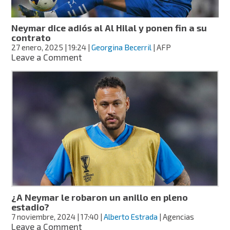
de
Brasil,
el
Neymar dice adiós al Al Hilal y ponen fin a su
club
contrato
que
27 enero, 2025
| 19:24
|
Georgina Becerril
| AFP
lo
on
Leave a Comment
formó
Neymar
dice
adiós
al
Al
Hilal
y
ponen
fin
a
su
contrato
¿A Neymar le robaron un anillo en pleno
estadio?
7 noviembre, 2024
| 17:40
|
Alberto Estrada
| Agencias
on
Leave a Comment