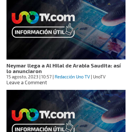
que
sea
mejor
que
él”:
Neymar
rompe
récord
goleador
de
Pelé
Neymar llega a Al Hilal de Arabia Saudita: así
lo anunciaron
15 agosto, 2023
| 10:57
|
Redacción Uno TV
| UnoTV
on
Leave a Comment
Neymar
llega
a
Al
Hilal
de
Arabia
Saudita: