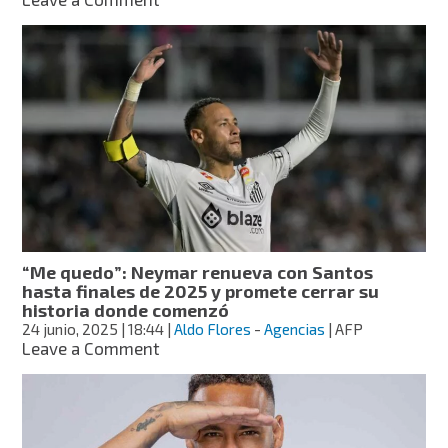
Ancelotti
confía
en
Neymar
para
el
Mundial
2026
y
le
pide
prepararse
“Me quedo”: Neymar renueva con Santos
hasta finales de 2025 y promete cerrar su
historia donde comenzó
24 junio, 2025
| 18:44
|
Aldo Flores
-
Agencias
| AFP
on
Leave a Comment
“Me
quedo”:
Neymar
renueva
con