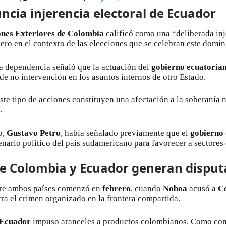
cia injerencia electoral de Ecuador
ones Exteriores de Colombia
calificó como una “deliberada inj
ero en el contexto de las elecciones que se celebran este domin
a dependencia señaló que la actuación del
gobierno ecuatoria
de no intervención en los asuntos internos de otro Estado.
te tipo de acciones constituyen una afectación a la soberanía n
.
o,
Gustavo Petro
, había señalado previamente que el
gobierno
enario político del país sudamericano para favorecer a sectores
re Colombia y Ecuador generan disput
tre ambos países comenzó en
febrero
, cuando
Noboa
acusó a
C
tra el crimen organizado en la frontera compartida.
Ecuador
impuso aranceles a productos colombianos. Como co