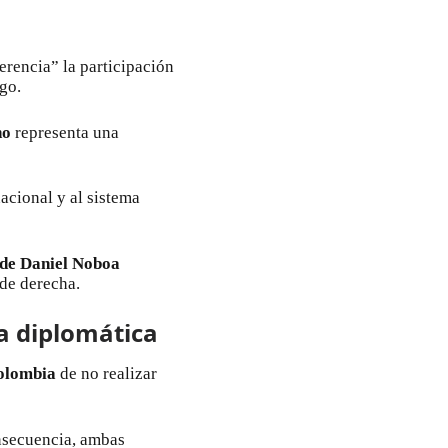
erencia” la participación
go.
no
representa una
acional y al sistema
 de Daniel Noboa
 de derecha.
a diplomática
olombia
de no realizar
nsecuencia, ambas