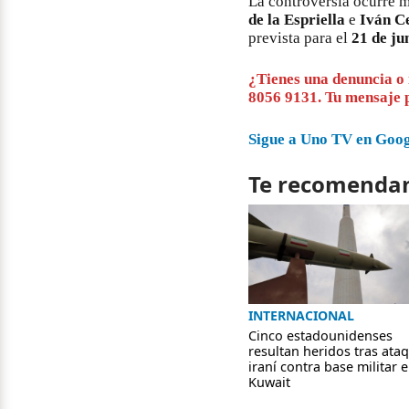
La controversia ocurre 
de la Espriella
e
Iván C
prevista para el
21 de ju
¿Tienes una denuncia o
8056 9131. Tu mensaje p
Sigue a Uno TV en Googl
Te recomenda
INTERNACIONAL
Cinco estadounidenses
resultan heridos tras ata
iraní contra base militar 
Kuwait