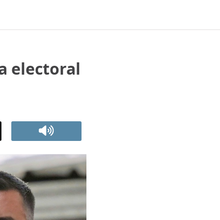
a electoral
s