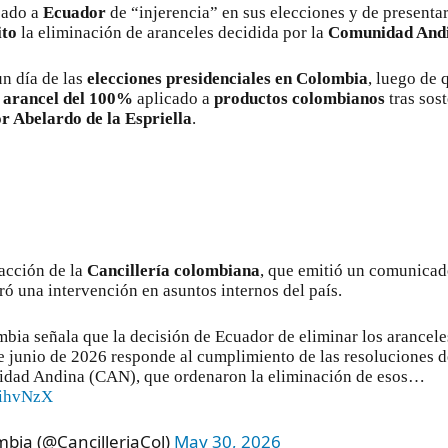
bado a
Ecuador
de “injerencia” en sus elecciones y de presenta
ito
la eliminación de aranceles decidida por la
Comunidad Andi
un día de las
elecciones presidenciales en Colombia
, luego de
l
arancel del 100%
aplicado a
productos colombianos
tras sos
r Abelardo de la Espriella
.
acción de la
Cancillería colombiana
, que emitió un comunicad
ró una intervención en asuntos internos del país.
bia señala que la decisión de Ecuador de eliminar los arancele
de junio de 2026 responde al cumplimiento de las resoluciones de
idad Andina (CAN), que ordenaron la eliminación de esos…
qihvNzX
mbia (@CancilleriaCol)
May 30, 2026