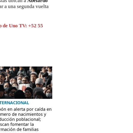
stas ubican a
Abelardo
ar a una segunda vuelta
p de Uno TV: +52 55
TERNACIONAL
pón en alerta por caída en
mero de nacimientos y
ducción poblacional;
scan fomentar la
rmación de familias