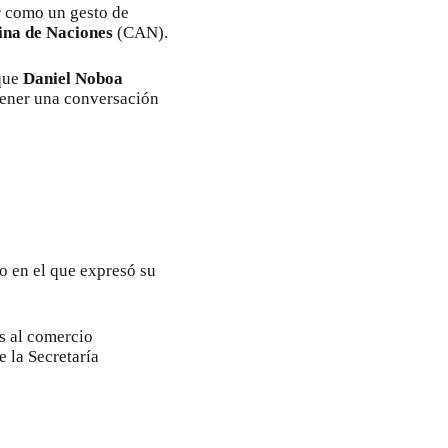
r como un gesto de
na de Naciones
(CAN).
 que
Daniel Noboa
tener una conversación
o en el que expresó su
s al comercio
 la Secretaría