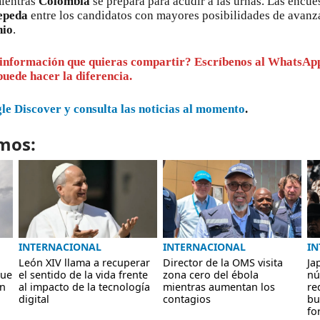
mientras
Colombia
se prepara para acudir a las urnas. Las encue
epeda
entre los candidatos con mayores posibilidades de avanz
nio
.
 información que quieras compartir? Escríbenos al WhatsAp
uede hacer la diferencia.
e Discover y consulta las noticias al momento
.
mos:
INTERNACIONAL
INTERNACIONAL
IN
León XIV llama a recuperar
Director de la OMS visita
Ja
que
el sentido de la vida frente
zona cero del ébola
nú
en
al impacto de la tecnología
mientras aumentan los
re
digital
contagios
bu
fo