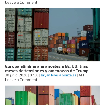
ceder
on
Leave a Comment
Estados
Unidos
castigará
“mala
fe”
comercial
de
Brasil
con
arancel
del
25%
a
Europa eliminará aranceles a EE. UU. tras
importaciones
meses de tensiones y amenazas de Trump
30 junio, 2026
| 07:30
|
Bryan Rivera González
| AFP
on
Leave a Comment
Europa
eliminará
aranceles
a
EE.