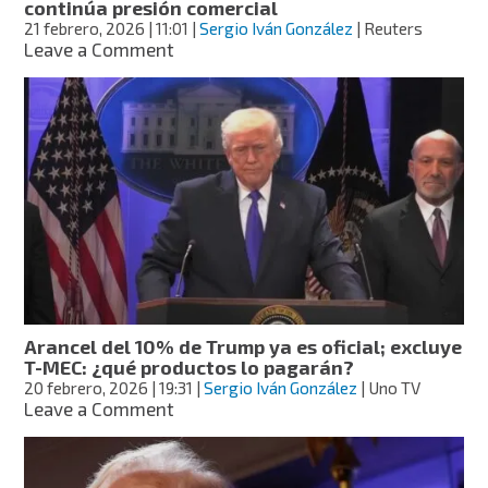
continúa presión comercial
21 febrero, 2026
| 11:01
|
Sergio Iván González
| Reuters
on
Leave a Comment
Arancel
global
sube
de
10%
a
15%:
Trump
continúa
presión
comercial
Arancel del 10% de Trump ya es oficial; excluye
T-MEC: ¿qué productos lo pagarán?
20 febrero, 2026
| 19:31
|
Sergio Iván González
| Uno TV
on
Leave a Comment
Arancel
del
10%