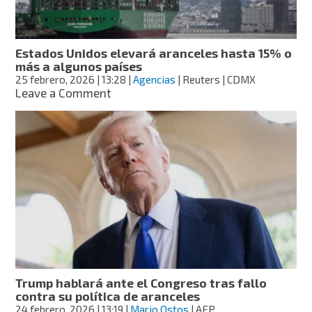
devoluciones
arancelarias
Estados Unidos elevará aranceles hasta 15% o
más a algunos países
25 febrero, 2026
| 13:28
|
Agencias
| Reuters | CDMX
on
Leave a Comment
Estados
Unidos
elevará
aranceles
hasta
15%
o
más
a
algunos
países
Trump hablará ante el Congreso tras fallo
contra su política de aranceles
24 febrero, 2026
| 13:19
|
Mario Ostos
| AFP