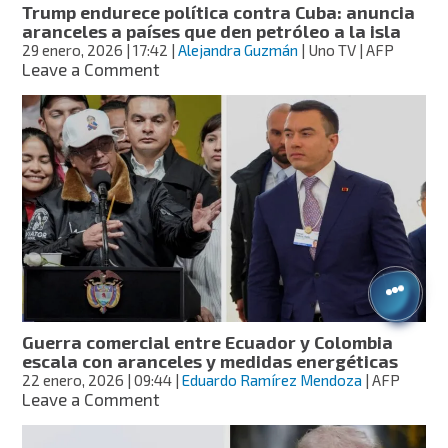
Trump endurece política contra Cuba: anuncia
crisis
aranceles a países que den petróleo a la isla
humanitaria:
29 enero, 2026
| 17:42
|
Alejandra Guzmán
| Uno TV | AFP
Sheinbaum
on
Leave a Comment
Trump
endurece
política
contra
Cuba:
anuncia
aranceles
a
países
que
den
petróleo
a
Guerra comercial entre Ecuador y Colombia
la
escala con aranceles y medidas energéticas
isla
22 enero, 2026
| 09:44
|
Eduardo Ramírez Mendoza
| AFP
on
Leave a Comment
Guerra
comercial