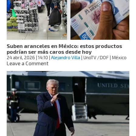
acusa
pérdida
de
159
mil
mdd
Suben aranceles en México: estos productos
podrían ser más caros desde hoy
24 abril, 2026
| 14:10
|
Alejandro Villa
| UnoTV /DOF | México
on
Leave a Comment
Suben
aranceles
en
México:
estos
productos
podrían
ser
más
caros
desde
hoy