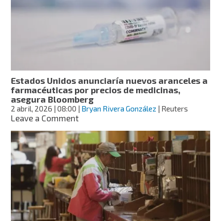
decreto
para
imponer
aranceles
de
hasta
100%
a
Estados Unidos anunciaría nuevos aranceles a
medicamentos
farmacéuticas por precios de medicinas,
importados
asegura Bloomberg
2 abril, 2026
| 08:00
|
Bryan Rivera González
| Reuters
on
Leave a Comment
Estados
Unidos
anunciaría
nuevos
aranceles
a
farmacéuticas
por
precios
de