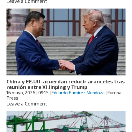
on
Leave a Comment
Colombia
acusa
a
Ecuador
de
injerencia
electoral
por
anuncio
sobre
aranceles
China y EE.UU. acuerdan reducir aranceles tras
reunión entre Xi Jinping y Trump
16 mayo, 2026
| 09:15
|
Eduardo Ramírez Mendoza
| Europa
Press
on
Leave a Comment
China
y
EE.UU.
acuerdan