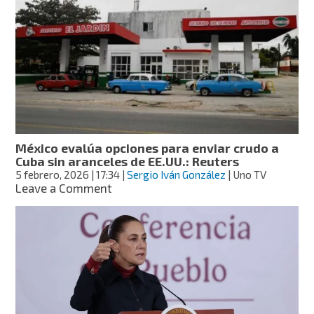
comercio
de
México;
superávit
creció:
Moody’s
México evalúa opciones para enviar crudo a
Cuba sin aranceles de EE.UU.: Reuters
5 febrero, 2026
| 17:34
|
Sergio Iván González
| Uno TV
on
Leave a Comment
México
evalúa
opciones
para
enviar
crudo
a
Cuba
sin