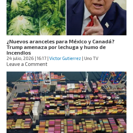
UU.:
¿qué
productos
pagan
el
10%
y
¿Nuevos aranceles para México y Canadá?
cuáles
Trump amenaza por lechuga y humo de
no?
incendios
24 julio, 2026
| 16:17
|
Victor Gutierrez
| Uno TV
on
Leave a Comment
¿Nuevos
aranceles
para
México
y
Canadá?
Trump
amenaza
por
lechuga
y