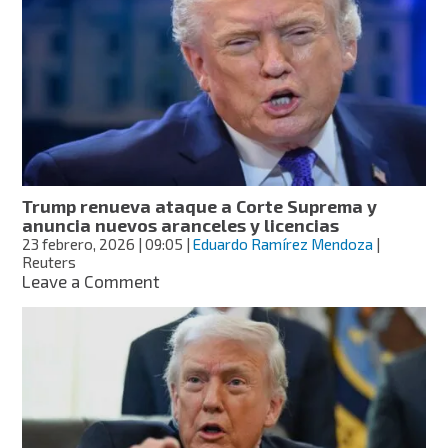
de
la
Corte
Suprema,
entran
en
vigor
los
nuevos
aranceles
Trump renueva ataque a Corte Suprema y
de
anuncia nuevos aranceles y licencias
Estados
23 febrero, 2026
| 09:05
|
Eduardo Ramírez Mendoza
|
Unidos
Reuters
on
Leave a Comment
Trump
renueva
ataque
a
Corte
Suprema
y
anuncia