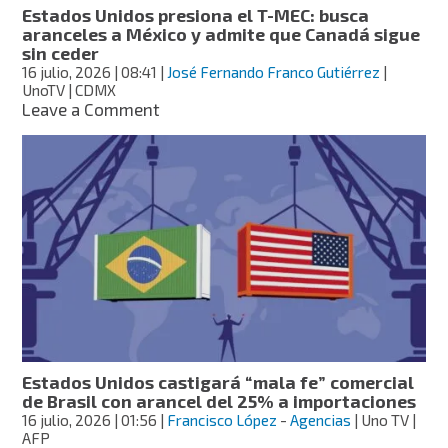
arancel
Estados Unidos presiona el T-MEC: busca
del
aranceles a México y admite que Canadá sigue
50%
sin ceder
16 julio, 2026
| 08:41
|
José Fernando Franco Gutiérrez
|
UnoTV | CDMX
on
Leave a Comment
Estados
Unidos
presiona
el
T-
MEC:
busca
aranceles
a
México
y
admite
que
Estados Unidos castigará “mala fe” comercial
Canadá
de Brasil con arancel del 25% a importaciones
sigue
16 julio, 2026
| 01:56
|
Francisco López
-
Agencias
| Uno TV |
sin
AFP