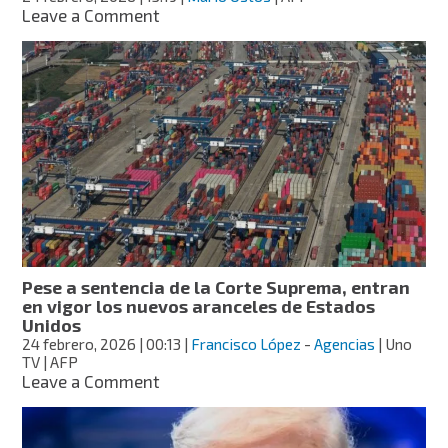
on
Leave a Comment
Trump
hablará
ante
el
Congreso
tras
fallo
contra
su
política
de
aranceles
Pese a sentencia de la Corte Suprema, entran
en vigor los nuevos aranceles de Estados
Unidos
24 febrero, 2026
| 00:13
|
Francisco López
-
Agencias
| Uno
TV | AFP
on
Leave a Comment
Pese
a
sentencia