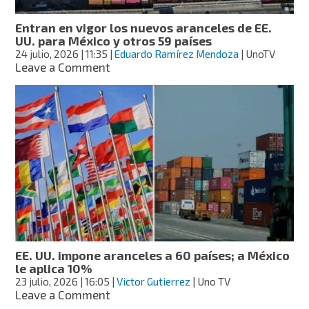
humo
de
Entran en vigor los nuevos aranceles de EE.
incendios
UU. para México y otros 59 países
24 julio, 2026
| 11:35
|
Eduardo Ramírez Mendoza
| UnoTV
on
Leave a Comment
Entran
en
vigor
los
nuevos
aranceles
de
EE.
UU.
para
México
y
otros
EE. UU. impone aranceles a 60 países; a México
59
le aplica 10%
países
23 julio, 2026
| 16:05
|
Victor Gutierrez
| Uno TV
on
Leave a Comment
EE.