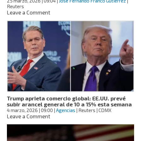
25 marzo, 2026
| 09:04
|
José Fernando Franco Gutiérrez
|
arancel
Reuters
on
Leave a Comment
Aranceles
de
México
desatan
tensión:
China
advierte
posibles
contramedidas
económicas
Trump aprieta comercio global: EE.UU. prevé
subir arancel general de 10 a 15% esta semana
4 marzo, 2026
| 09:00
|
Agencias
| Reuters | CDMX
on
Leave a Comment
Trump
aprieta
comercio