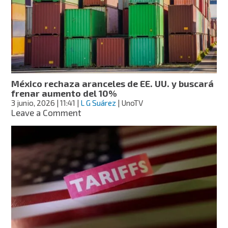
UU.
tras
meses
de
tensiones
y
amenazas
de
México rechaza aranceles de EE. UU. y buscará
Trump
frenar aumento del 10%
3 junio, 2026
| 11:41
|
L G Suárez
| UnoTV
on
Leave a Comment
México
rechaza
aranceles
de
EE.
UU.
y
buscará
frenar
aumento
del