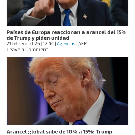
nuevos
aranceles
y
licencias
Países de Europa reaccionan a arancel del 15%
de Trump y piden unidad
21 febrero, 2026
| 12:44
|
Agencias
| AFP
on
Leave a Comment
Países
de
Europa
reaccionan
a
arancel
del
15%
de
Trump
y
piden
unidad
Arancel global sube de 10% a 15%: Trump