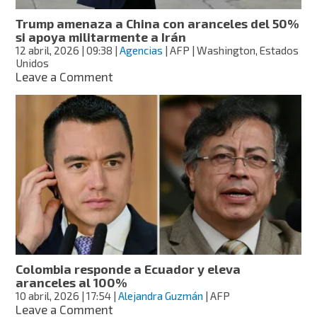
Trump amenaza a China con aranceles del 50%
si apoya militarmente a Irán
12 abril, 2026
| 09:38
|
Agencias
| AFP | Washington, Estados
Unidos
on
Leave a Comment
Trump
amenaza
a
China
con
aranceles
del
50%
si
apoya
militarmente
a
Irán
Colombia responde a Ecuador y eleva
aranceles al 100%
10 abril, 2026
| 17:54
|
Alejandra Guzmán
| AFP
on
Leave a Comment