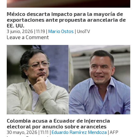
10%
México descarta impacto para la mayoría de
exportaciones ante propuesta arancelaria de
EE. UU.
3 junio, 2026
| 11:19
|
Mario Ostos
| UnoTV
on
Leave a Comment
México
descarta
impacto
para
la
mayoría
de
exportaciones
ante
propuesta
arancelaria
de
EE.
Colombia acusa a Ecuador de injerencia
UU.
electoral por anuncio sobre aranceles
30 mayo, 2026
| 11:11
|
Eduardo Ramírez Mendoza
| AFP