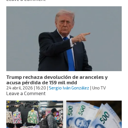
EE.
UU.
flexibiliza
aranceles
al
acero
y
aluminio
de
México
y
Canadá
para
Trump rechaza devolución de aranceles y
vehículos
acusa pérdida de 159 mil mdd
24 abril, 2026
| 16:20
|
Sergio Iván González
| Uno TV
on
Leave a Comment
Trump
rechaza
devolución
de
aranceles
y