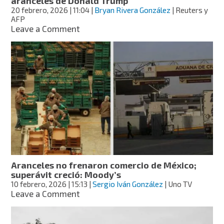
aranceles de Donald Trump
de
20 febrero, 2026
| 11:04
|
Bryan Rivera González
| Reuters y
la
AFP
Corte
on
Leave a Comment
Corte
Suprema
anula
la
imposición
de
aranceles
de
Donald
Trump
Aranceles no frenaron comercio de México;
superávit creció: Moody’s
10 febrero, 2026
| 15:13
|
Sergio Iván González
| Uno TV
on
Leave a Comment
Aranceles
no
frenaron