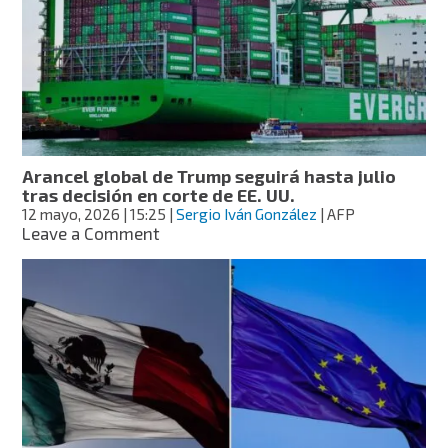
reducir
aranceles
tras
reunión
entre
Xi
Jinping
y
Trump
Arancel global de Trump seguirá hasta julio
tras decisión en corte de EE. UU.
12 mayo, 2026
| 15:25
|
Sergio Iván González
| AFP
on
Leave a Comment
Arancel
global
de
Trump
seguirá
hasta
julio
tras
decisión
en