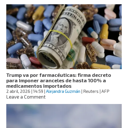
Colombia
responde
a
Ecuador
y
eleva
aranceles
al
100%
Trump va por farmacéuticas: firma decreto
para imponer aranceles de hasta 100% a
medicamentos importados
2 abril, 2026
| 14:59
|
Alejandra Guzmán
| Reuters | AFP
on
Leave a Comment
Trump
va
por
farmacéuticas:
firma