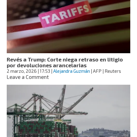
global:
EE.UU.
prevé
subir
arancel
general
de
10
a
15%
Revés a Trump: Corte niega retraso en litigio
esta
por devoluciones arancelarias
semana
2 marzo, 2026
| 17:53
|
Alejandra Guzmán
| AFP | Reuters
on
Leave a Comment
Revés
a
Trump:
Corte
niega
retraso
en
litigio
por