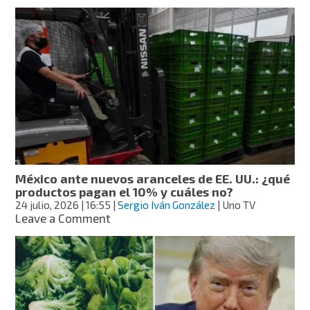
Veinticinco
estados
de
EE.
UU.
demandan
a
Trump
para
frenar
nuevos
aranceles
México ante nuevos aranceles de EE. UU.: ¿qué
productos pagan el 10% y cuáles no?
24 julio, 2026
| 16:55
|
Sergio Iván González
| Uno TV
on
Leave a Comment
México
ante
nuevos
aranceles
de
EE.