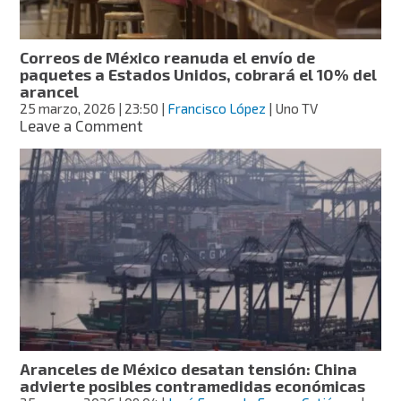
medicinas,
asegura
Bloomberg
Correos de México reanuda el envío de
paquetes a Estados Unidos, cobrará el 10% del
arancel
25 marzo, 2026
| 23:50
|
Francisco López
| Uno TV
on
Leave a Comment
Correos
de
México
reanuda
el
envío
de
paquetes
a
Estados
Unidos,
cobrará
el
Aranceles de México desatan tensión: China
10%
advierte posibles contramedidas económicas
del