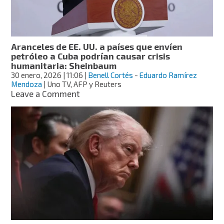
aranceles
de
EE.UU.:
Reuters
Aranceles de EE. UU. a países que envíen
petróleo a Cuba podrían causar crisis
humanitaria: Sheinbaum
30 enero, 2026
| 11:06
|
Benell Cortés
-
Eduardo Ramírez
Mendoza
| Uno TV, AFP y Reuters
on
Leave a Comment
Aranceles
de
EE.
UU.
a
países
que
envíen
petróleo
a
Cuba
podrían
causar