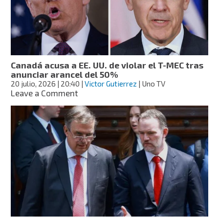
60
países
en
los
próximos
días
Canadá acusa a EE. UU. de violar el T-MEC tras
anunciar arancel del 50%
20 julio, 2026
| 20:40
|
Victor Gutierrez
| Uno TV
on
Leave a Comment
Canadá
acusa
a
EE.
UU.
de
violar
el
T-
MEC
tras
anunciar