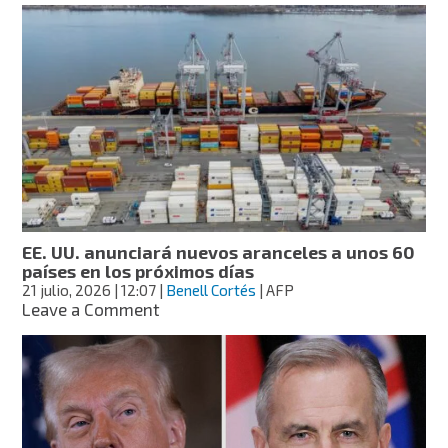
UU.
impone
aranceles
a
60
países;
a
México
le
aplica
10%
EE. UU. anunciará nuevos aranceles a unos 60
países en los próximos días
21 julio, 2026
| 12:07
|
Benell Cortés
| AFP
on
Leave a Comment
EE.
UU.
anunciará
nuevos
aranceles
a
unos