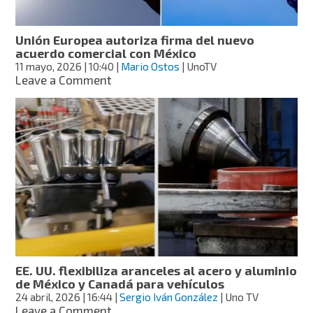
corte
de
EE.
Unión Europea autoriza firma del nuevo
UU.
acuerdo comercial con México
11 mayo, 2026
| 10:40
|
Mario Ostos
| UnoTV
on
Leave a Comment
Unión
Europea
autoriza
firma
del
nuevo
acuerdo
comercial
con
México
EE. UU. flexibiliza aranceles al acero y aluminio
de México y Canadá para vehículos
24 abril, 2026
| 16:44
|
Sergio Iván González
| Uno TV
on
Leave a Comment