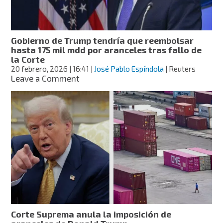
tras
revés
a
Trump?
Gobierno de Trump tendría que reembolsar
hasta 175 mil mdd por aranceles tras fallo de
la Corte
20 febrero, 2026
| 16:41
|
José Pablo Espíndola
| Reuters
on
Leave a Comment
Gobierno
de
Trump
tendría
que
reembolsar
hasta
175
mil
mdd
por
aranceles
tras
Corte Suprema anula la imposición de
fallo