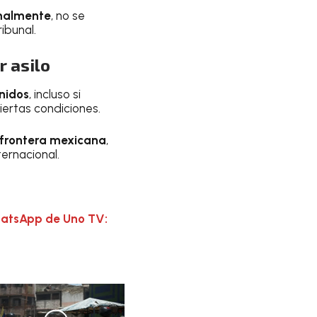
malmente
, no se
ibunal.
r asilo
nidos
, incluso si
iertas condiciones.
 frontera mexicana
,
ternacional.
hatsApp de Uno TV: