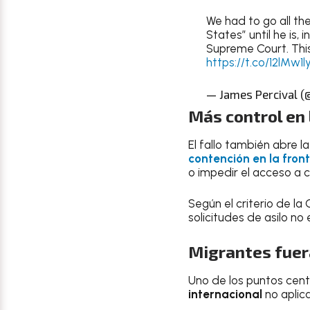
We had to go all the
States” until he is,
Supreme Court. This
https://t.co/12lMw1
— James Percival 
Más control en 
El fallo también abre l
contención en la fron
o impedir el acceso a c
Según el criterio de la
solicitudes de asilo no 
Migrantes fuera
Uno de los puntos cent
internacional
no aplic