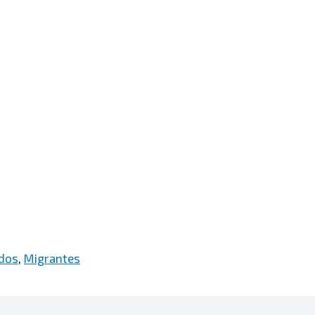
idos
,
Migrantes