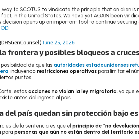
 way to SCOTUS to vindicate the principle that an alien is n
 in fact, in the United States. We have yet AGAIN been vindi
 decision opens up an important tool to continue securing
lyOD
(@DHSGenCounsel)
June 25, 2026
la frontera y posibles bloqueos a cruce
a posibilidad de que las
autoridades estadounidenses ref
tera
, incluyendo
restricciones operativas
para limitar el n
iertos puntos.
 Corte, estas
acciones no violan la ley migratoria
, ya que 
existe antes del ingreso al país.
 del país quedan sin protección bajo est
rales de la sentencia es que el
principio de “no devolució
a para
personas que aún no están dentro del territorio 