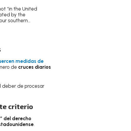
ot “in the United
cated by the
 our southern…
s
uercen medidas de
úmero de
cruces diarios
el deber de procesar
e criterio
n” del derecho
estadounidense
.