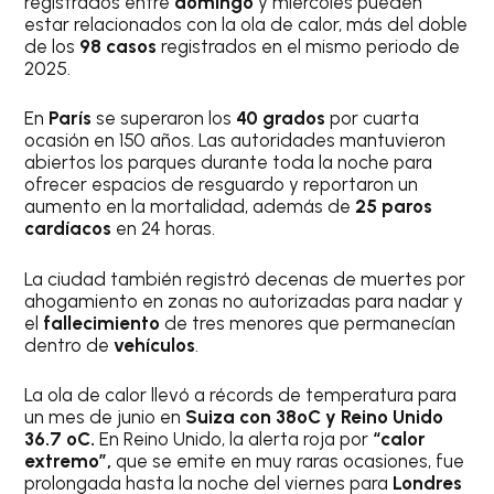
registrados entre
domingo
y miércoles pueden
estar relacionados con la ola de calor, más del doble
de los
98 casos
registrados en el mismo periodo de
2025.
En
París
se superaron los
40 grados
por cuarta
ocasión en 150 años. Las autoridades mantuvieron
abiertos los parques durante toda la noche para
ofrecer espacios de resguardo y reportaron un
aumento en la mortalidad, además de
25 paros
cardíacos
en 24 horas.
La ciudad también registró decenas de muertes por
ahogamiento en zonas no autorizadas para nadar y
el
fallecimiento
de tres menores que permanecían
dentro de
vehículos
.
La ola de calor llevó a récords de temperatura para
un mes de junio en
Suiza con 38ºC y Reino Unido
36.7 ºC.
En Reino Unido, la alerta roja por
“calor
extremo”,
que se emite en muy raras ocasiones, fue
prolongada hasta la noche del viernes para
Londres