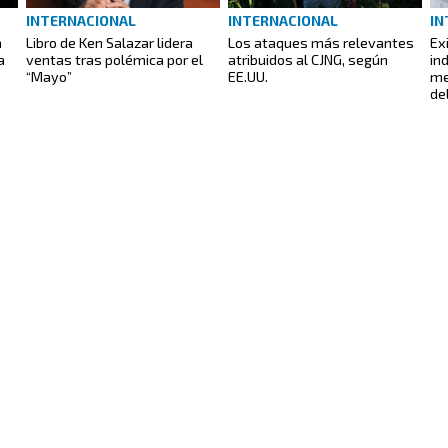
INTERNACIONAL
INTERNACIONAL
IN
a
Libro de Ken Salazar lidera
Los ataques más relevantes
Ex
a
ventas tras polémica por el
atribuidos al CJNG, según
in
“Mayo”
EE.UU.
me
de