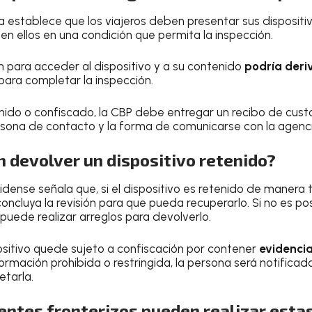
ia establece que los viajeros deben presentar sus dispositiv
en ellos en una condición que permita la inspección.
n para acceder al dispositivo y a su contenido
podría deriv
para completar la inspección.
tenido o confiscado, la CBP debe entregar un recibo de cust
persona de contacto y la forma de comunicarse con la agenci
 devolver un dispositivo retenido?
dense señala que, si el dispositivo es retenido de manera t
concluya la revisión para que pueda recuperarlo. Si no es po
puede realizar arreglos para devolverlo.
ositivo quede sujeto a confiscación por contener
evidencia
rmación prohibida o restringida, la persona será notificad
etarla.
entes fronterizos pueden realizar esta