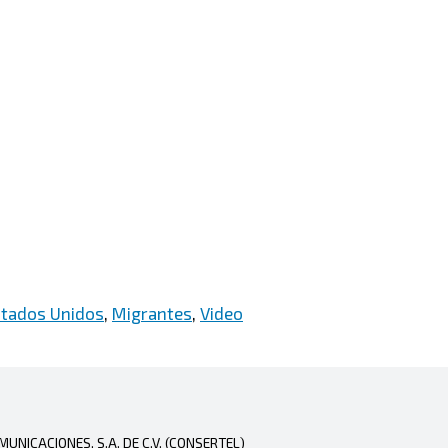
stados Unidos
,
Migrantes
,
Video
NICACIONES, S.A. DE C.V. (CONSERTEL)