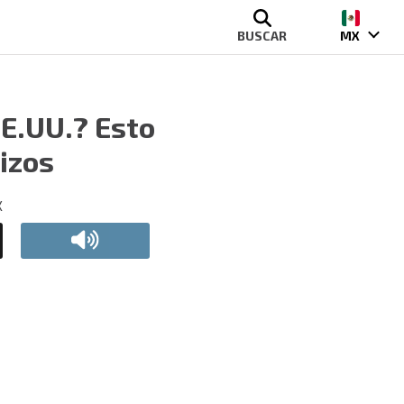
BUSCAR
MX
EE.UU.? Esto
izos
X