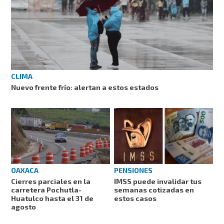
CLIMA
Nuevo frente frío: alertan a estos estados
PENSIONES
OAXACA
IMSS puede invalidar tus
Cierres parciales en la
semanas cotizadas en
carretera Pochutla-
estos casos
Huatulco hasta el 31 de
agosto