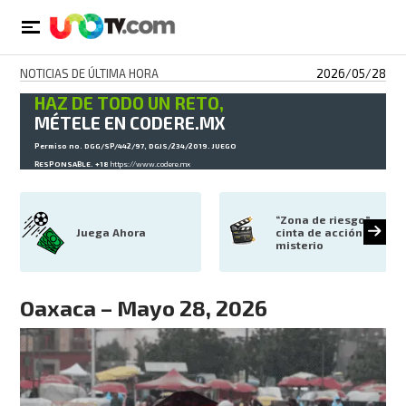
NOTICIAS DE ÚLTIMA HORA
2026/05/28
HAZ DE TODO UN RETO,
MÉTELE EN CODERE.MX
Permiso no. DGG/SP/442/97, DGJS/234/2019. JUEGO
RESPONSABLE. +18
https://www.codere.mx
“Zona de riesgo”: 
Juega Ahora
cinta de acción y 
misterio
Oaxaca – Mayo 28, 2026