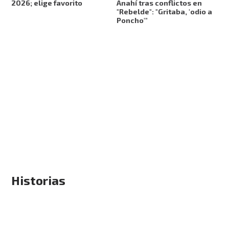
2026; elige favorito
Anahí tras conflictos en
"Rebelde": "Gritaba, 'odio a
Poncho'"
Historias