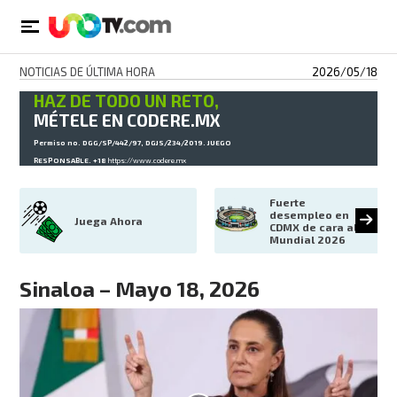
NOTICIAS DE ÚLTIMA HORA
2026/05/18
HAZ DE TODO UN RETO,
MÉTELE EN CODERE.MX
Permiso no. DGG/SP/442/97, DGJS/234/2019. JUEGO
RESPONSABLE. +18
https://www.codere.mx
Fuerte 
desempleo en 
Juega Ahora
CDMX de cara al 
Mundial 2026
Sinaloa – Mayo 18, 2026