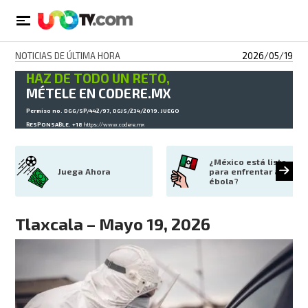
NOTICIAS DE ÚLTIMA HORA
2026/05/19
HAZ DE TODO UN RETO,
MÉTELE EN CODERE.MX
Permiso no. DGG/SP/442/97, DGJS/234/2019. JUEGO
RESPONSABLE. +18
https://www.codere.mx
¿México está listo 
Juega Ahora
para enfrentar al 
ébola?
Tlaxcala – Mayo 19, 2026