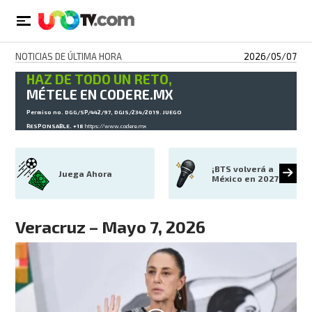
NOTICIAS DE ÚLTIMA HORA
2026/05/07
HAZ DE TODO UN RETO,
MÉTELE EN CODERE.MX
Permiso no. DGG/SP/442/97, DGJS/234/2019. JUEGO
RESPONSABLE. +18
https://www.codere.mx
¡BTS volverá a 
Juega Ahora
México en 2027!
Veracruz – Mayo 7, 2026