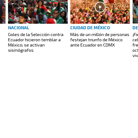
NACIONAL
CIUDAD DE MÉXICO
D
Goles de la Selección contra
Más de un millón de personas
¡F
Ecuador hicieron temblar a
festejan triunfo de México
ce
México; se activan
ante Ecuador en CDMX
fr
sismógrafos
oc
vi