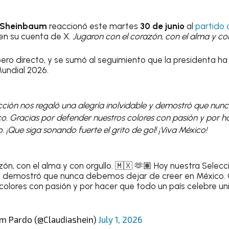
 Sheinbaum
reaccionó este martes
30 de junio
al
partido
en su cuenta de X.
Jugaron con el corazón, con el alma y co
pero directo, y se sumó al seguimiento que la presidenta h
undial 2026.
cción nos regaló una alegría inolvidable y demostró que nu
co. Gracias por defender nuestros colores con pasión y por 
. ¡Que siga sonando fuerte el grito de gol! ¡Viva México!
zón, con el alma y con orgullo. 🇲🇽 🫶🏽 Hoy nuestra Selecc
e y demostró que nunca debemos dejar de creer en México. 
olores con pasión y por hacer que todo un país celebre uni
m Pardo (@Claudiashein)
July 1, 2026