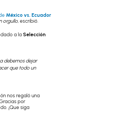
 de
México vs. Ecuador
n orgullo
, escribió.
a dado a la
Selección
nca debemos dejar
hacer que todo un
ión nos regaló una
Gracias por
do. ¡Que siga