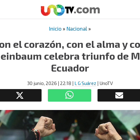
Inicio
»
Nacional
»
on el corazón, con el alma y co
heinbaum celebra triunfo de M
Ecuador
30 junio, 2026
| 22:18
|
L G Suárez
| UnoTV