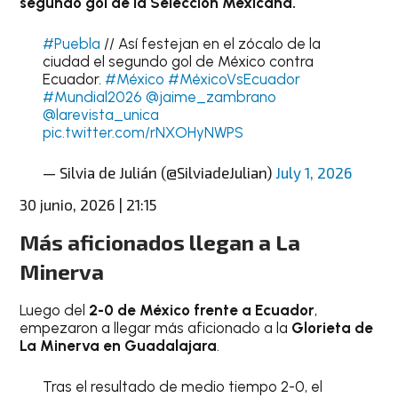
segundo gol de la Selección Mexicana.
#Puebla
// Así festejan en el zócalo de la
ciudad el segundo gol de México contra
Ecuador.
#México
#MéxicoVsEcuador
#Mundial2026
@jaime_zambrano
@larevista_unica
pic.twitter.com/rNXOHyNWPS
— Silvia de Julián (@SilviadeJulian)
July 1, 2026
30 junio, 2026 | 21:15
Más aficionados llegan a La
Minerva
Luego del
2-0 de México frente a Ecuador
,
empezaron a llegar más aficionado a la
Glorieta de
La Minerva en Guadalajara
.
Tras el resultado de medio tiempo 2-0, el