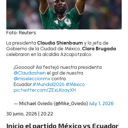
Foto: Reuters
La presidenta
Claudia Shienbaum
y la jefa de
Gobierno de la Ciudad de México,
Clara Brugada
celebraron en la alcaldía Azcapotzalco.
¡Goooool! Así festejó nuestra presidenta
@Claudiashein
el gol de nuestra
@miseleccionmx
contra
Ecuador.
#Mundial2026
#México
pic.twitter.com/ZExLKoayXH
— Michael Oviedo (@Mike_Oviedo)
July 1, 2026
30 junio, 2026 | 20:22
Inicio el partido México vs Ecuador