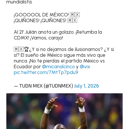
mundialista.
¡GOOOOOL DE MÉXICO! 🇲🇽
¡QUIÑONES! ¡QUIÑONES! 🇲🇽
Al 21' Julián anota un golazo. ¡Retumba la
CDMX! ¡Vamos, carajo!
🇲🇽🏆¿Y si no dejamos de ilusionarnos? ¿Y si
sí? El sueño de México sigue más vivo que
nunca. ¡No te pierdas el partido México vs
Ecuador por
@micanalcinco
y
@vix
pic.twitter.com/7MtTp7pdu9
— TUDN MEX (@TUDNMEX)
July 1, 2026