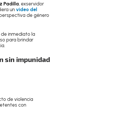
z Padilla
, exservidor
diera un
video del
 perspectiva de género
 de inmediato la
so para brindar
ia.
ón sin impunidad
cto de violencia
petentes con