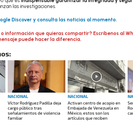
yó que es
indispensable garantizar la integridad y segur
zan las investigaciones.
gle Discover y consulta las noticias al momento.
 o información que quieras compartir? Escríbenos al W
mensaje puede hacer la diferencia.
os:
NACIONAL
NACIONAL
NA
Víctor Rodríguez Padilla deja
Activan centro de acopio en
Se
cargo público tras
Embajada de Venezuela en
Ro
señalamientos de violencia
México; estos son los
ca
familiar
artículos que reciben