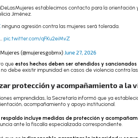
aDeLasMujeres establecimos contacto para la orientació
elicia Jiménez.
X
ninguna agresión contra las mujeres será tolerada.
o…
pic.twitter.com/qFKu2eiMvZ
s Mujeres (@mujeresgobmx)
June 27, 2026
vo que
estos hechos deben ser atendidos y sancionados 
 no debe existir impunidad en casos de violencia contra las
zar protección y acompañamiento a la v
ones emprendidas, la Secretaría informó que ya estableci
rientación, acompañamiento y apoyo institucional.
l
respaldo incluye medidas de protección y acompañam
uncia ante la fiscalía especializada correspondiente.