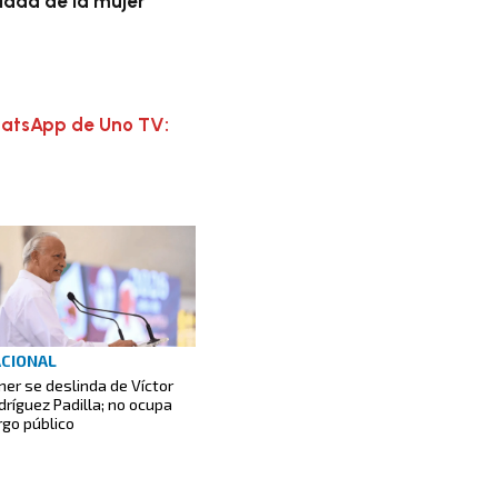
idad de la mujer
hatsApp de Uno TV:
CIONAL
ner se deslinda de Víctor
dríguez Padilla; no ocupa
rgo público