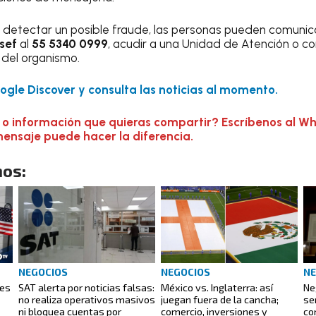
 detectar un posible fraude, las personas pueden comunic
sef
al
55 5340 0999
, acudir a una Unidad de Atención o co
s del organismo.
gle Discover y consulta las noticias al momento.
 o información que quieras compartir? Escríbenos al W
mensaje puede hacer la diferencia.
os:
NEGOCIOS
NEGOCIOS
NE
nes
SAT alerta por noticias falsas:
México vs. Inglaterra: así
Ne
no realiza operativos masivos
juegan fuera de la cancha;
se
ni bloquea cuentas por
comercio, inversiones y
co