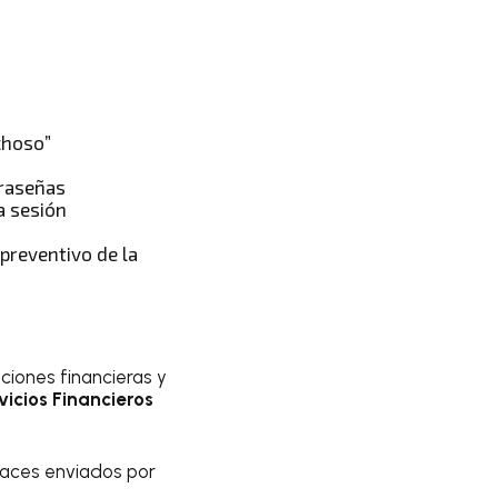
choso”
traseñas
a sesión
 preventivo de la
ciones financieras y
icios Financieros
laces enviados por