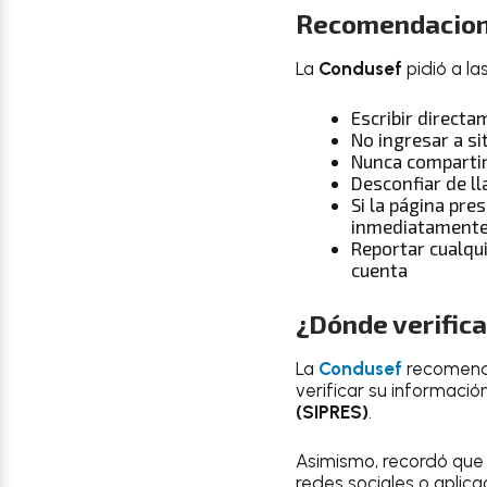
Recomendacione
La
Condusef
pidió a l
Escribir directa
No ingresar a s
Nunca compartir
Desconfiar de l
Si la página pre
inmediatament
Reportar cualqui
cuenta
¿Dónde verifica
La
Condusef
recomendó 
verificar su informació
(SIPRES)
.
Asimismo, recordó que 
redes sociales o aplic