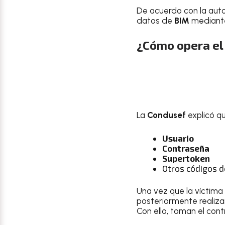
De acuerdo con la auto
datos de
BIM
mediante 
¿Cómo opera el
La
Condusef
explicó q
Usuario
Contraseña
Supertoken
Otros códigos d
Una vez que la víctima 
posteriormente realiza
Con ello, toman el cont