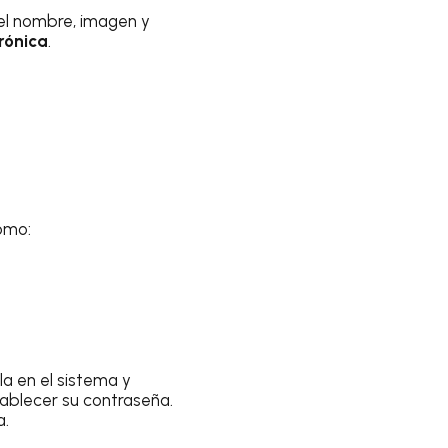
el nombre, imagen y
rónica
.
omo:
la en el sistema y
tablecer su contraseña.
a.