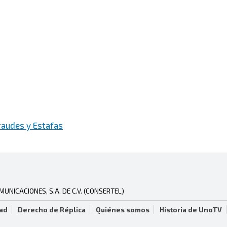
raudes y Estafas
NICACIONES, S.A. DE C.V. (CONSERTEL)
dad
Derecho de Réplica
Quiénes somos
Historia de UnoTV