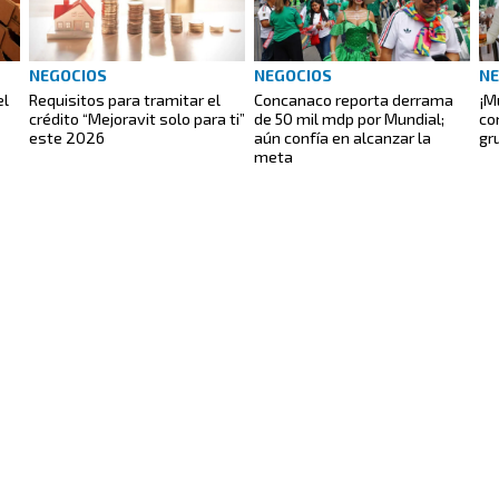
NEGOCIOS
NEGOCIOS
NE
el
Requisitos para tramitar el
Concanaco reporta derrama
¡M
crédito “Mejoravit solo para ti”
de 50 mil mdp por Mundial;
co
este 2026
aún confía en alcanzar la
gr
meta