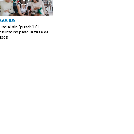
GOCIOS
undial sin "punch"! El
nsumo no pasó la fase de
upos