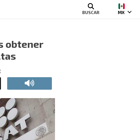
BUSCAR
MX
s obtener
ltas
X