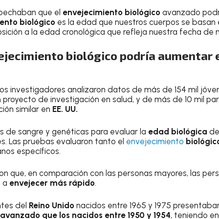
spechaban que el
envejecimiento biológico
avanzado podrí
ento biológico
es la edad que nuestros cuerpos se basan 
osición a la edad cronológica que refleja nuestra fecha de 
ejecimiento biológico podría aumentar e
 los investigadores analizaron datos de más de 154 mil jóve
n proyecto de investigación en salud, y de más de 10 mil pa
ión similar en
EE. UU.
as de sangre y genéticas para evaluar la
edad biológica
de
s. Las pruebas evaluaron tanto el
envejecimiento
biológic
nos específicos.
ron que, en comparación con las personas mayores, las pe
n a
envejecer más rápido
.
ntes del
Reino Unido
nacidos entre 1965 y 1975 presentaba
avanzado que los nacidos entre 1950 y 1954
, teniendo e