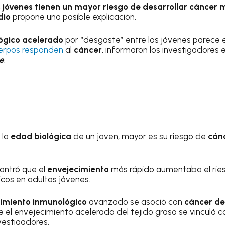
jóvenes tienen un mayor riesgo de desarrollar
cáncer
m
dio
propone una posible explicación.
ógico acelerado
por “desgaste” entre los jóvenes parece e
uerpos responden
al
cáncer
, informaron los investigadores e
e
.
 la
edad biológica
de un joven, mayor es su riesgo de
cán
ontró que el
envejecimiento
más rápido aumentaba el rie
icos en adultos jóvenes.
imiento inmunológico
avanzado se asoció con
cáncer d
 el envejecimiento acelerado del tejido graso se vinculó c
vestigadores.