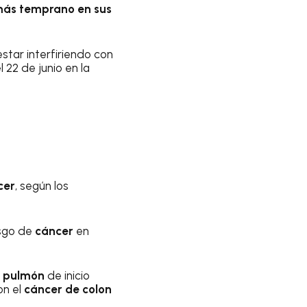
ás temprano en sus
star interfiriendo con
l 22 de junio en la
cer
, según los
sgo de
cáncer
en
e pulmón
de inicio
on el
cáncer de colon