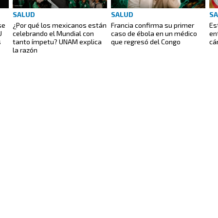
SALUD
SALUD
S
se
¿Por qué los mexicanos están
Francia confirma su primer
Es
U
celebrando el Mundial con
caso de ébola en un médico
en
s
tanto ímpetu? UNAM explica
que regresó del Congo
cá
la razón