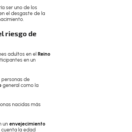
a ser uno de los
en el desgaste de la
nacimiento.
l riesgo de
nes adultos en el
Reino
rticipantes en un
 personas de
o
general como la
rsonas nacidas más
n un
envejecimiento
n cuenta la edad