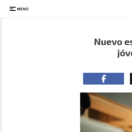
MENÚ
Nuevo es
jóv