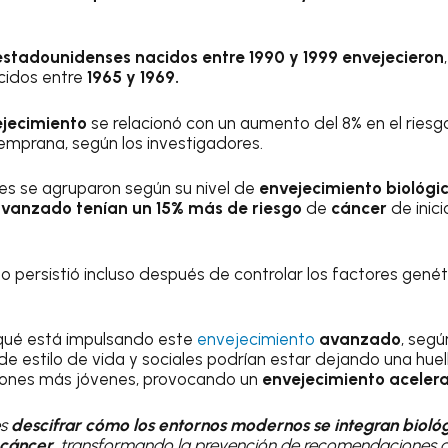
estadounidenses nacidos entre 1990 y 1999 envejecieron
cidos entre
1965 y 1969.
jecimiento
se relacionó con un aumento del 8% en el ries
emprana, según los investigadores.
es se agruparon según su nivel de
envejecimiento biológi
vanzado tenían un 15% más de riesgo
de
cáncer
de inic
o persistió incluso después de controlar los factores gené
 qué está impulsando este
envejecimiento
avanzado
, segú
de estilo de vida y sociales podrían estar dejando una huel
iones más jóvenes, provocando un
envejecimiento aceler
es
descifrar cómo los entornos modernos se integran biol
cáncer
, transformando la prevención de recomendaciones a