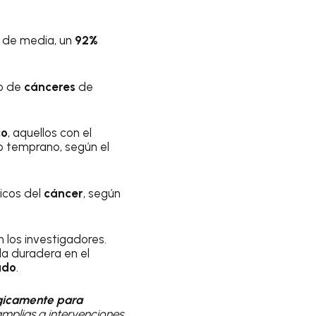
, de media, un
92%
go de
cánceres
de
co
, aquellos con el
io temprano, según el
ticos del
cáncer
, según
n los investigadores.
la duradera en el
ado
.
ógicamente para
mplias a intervenciones