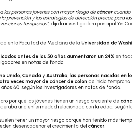
 a las personas jóvenes con mayor riesgo de
cáncer
cuando a
la prevención y las estrategias de detección precoz para la
ervenciones tempranas”,
dijo la investigadora principal Yin 
do en la Facultad de Medicina de la
Universidad de Wash
icados antes de los 50 años aumentaron un 24%
en tod
stigadores en notas de fondo.
ino Unido
,
Canadá
y
Australia
,
las personas nacidas en l
uatro veces mayor de
cáncer de colon
de inicio temprano
s años 60, según los investigadores en notas de fondo.
laro por qué los jóvenes tienen un riesgo creciente de
cánc
ideraba una enfermedad relacionada con la edad, según lo
suelen tener un mayor riesgo porque han tenido más tiem
ueden desencadenar el crecimiento del
cáncer
.