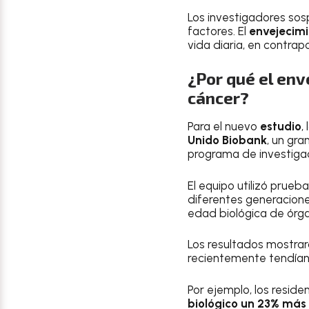
Los investigadores so
factores. El
envejecimi
vida diaria, en contrap
¿Por qué el env
cáncer?
Para el nuevo
estudio
,
Unido Biobank
, un gra
programa de investigac
El equipo utilizó prueb
diferentes generacione
edad biológica de órga
Los resultados mostra
recientemente tendía
Por ejemplo, los reside
biológico
un 23% más 