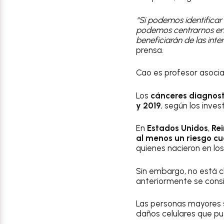
“Si podemos identificar
podemos centrarnos en 
beneficiarán de las int
prensa.
Cao es profesor asocia
Los
cánceres
diagnost
y 2019
, según los inve
En
Estados Unidos
,
Re
al menos un riesgo c
quienes nacieron en lo
Sin embargo, no está c
anteriormente se cons
Las personas mayores 
daños celulares que p