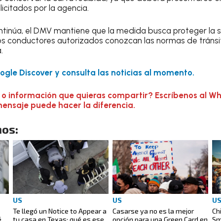
icitados por la agencia.
ntinúa, el DMV mantiene que la medida busca proteger la s
os conductores autorizados conozcan las normas de tránsit
.
gle Discover y consulta las noticias al momento.
 o información que quieras compartir? Escríbenos al W
mensaje puede hacer la diferencia.
os:
US
US
U
Te llegó un Notice to Appear a
Casarse ya no es la mejor
Ch
é
tu casa en Texas: qué es ese
opción para una Green Card en
Sm