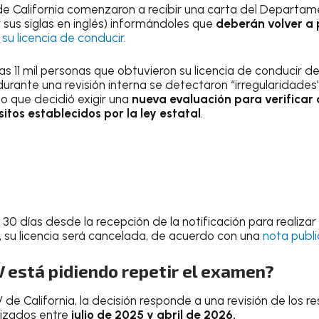
e California comenzaron a recibir una carta del Departam
sus siglas en inglés) informándoles que
deberán volver a
su li
cencia de conducir.
s 11 mil personas que obtuvieron su licencia de conducir de
durante una revisión interna se detectaron “irregularidad
lo que decidió exigir una
nueva evaluación para verificar
itos establecidos por la ley estatal
.
30 días desde la recepción de la notificación para realiza
o, su licencia será cancelada, de acuerdo con una
nota publ
 está pidiendo repetir el examen?
e California, la decisión responde a una revisión de los re
lizados entre
julio de 2025 y abril de 2026.