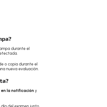
mpa?
trampa durante el
detectada.
de o copia durante el
una nueva evaluación.
rta?
en la notificación
y
 día del examen junto