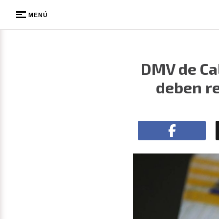
MENÚ
DMV de Cal
deben re