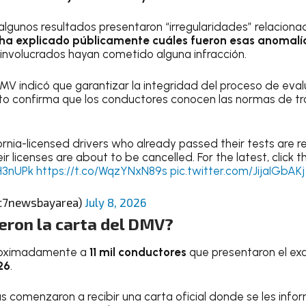
algunos resultados presentaron “irregularidades” relaciona
ha explicado públicamente cuáles fueron esas anomalí
involucrados hayan cometido alguna infracción.
MV indicó que garantizar la integridad del proceso de eva
to confirma que los conductores conocen las normas de trá
rnia-licensed drivers who already passed their tests are re
r licenses are about to be cancelled. For the latest, click t
H3nUPk
https://t.co/WqzYNxN89s
pic.twitter.com/JijaIGbAKj
c7newsbayarea)
July 8, 2026
eron la carta del DMV?
proximadamente a
11 mil conductores
que presentaron el ex
26
.
 comenzaron a recibir una carta oficial donde se les inf