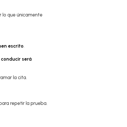
r lo que únicamente
men escrito
.
e conducir será
amar la cita.
ara repetir la prueba.