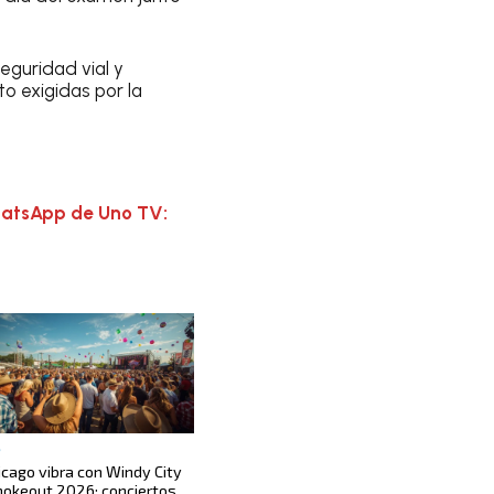
eguridad vial y
o exigidas por la
hatsApp de Uno TV:
S
icago vibra con Windy City
okeout 2026: conciertos,