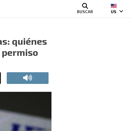
BUSCAR
US
as: quiénes
l permiso