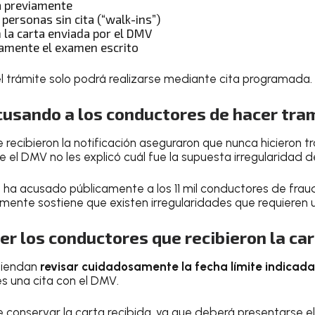
ta previamente
personas sin cita (“walk-ins”)
 la carta enviada por el DMV
amente el examen escrito
el trámite solo podrá realizarse mediante cita programada.
cusando a los conductores de hacer tra
 recibieron la notificación aseguraron que nunca hicieron 
 el DMV no les explicó cuál fue la supuesta irregularidad 
 ha acusado públicamente a los 11 mil conductores de frau
mente sostiene que existen irregularidades que requieren 
r los conductores que recibieron la ca
miendan
revisar cuidadosamente la fecha límite indicada 
s una cita con el DMV.
conservar la carta recibida, ya que deberá presentarse el