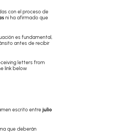
das con el proceso de
as
ni ha afirmado que
luación es fundamental,
nsito antes de recibir
ceiving letters from
he link below
amen escrito entre
julio
orma que deberán