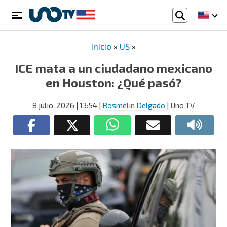
Inicio
»
US
»
ICE mata a un ciudadano mexicano
en Houston: ¿Qué pasó?
8 julio, 2026
| 13:54
|
Rosmelin Delgado
| Uno TV